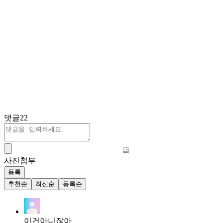
댓글
22
사진첨부
등록
추천순
최신순
등록순
이건아니잖아