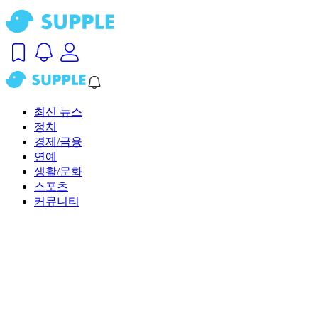
최신 뉴스
정치
경제/금융
연예
생활/문화
스포츠
커뮤니티