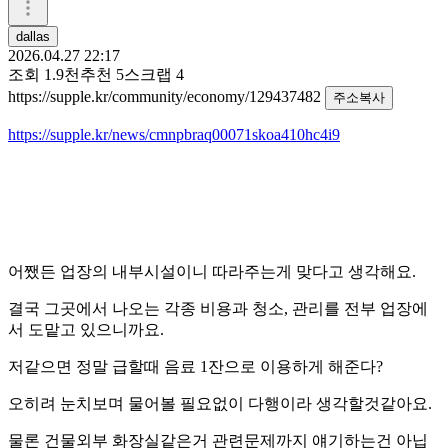
dallas
2026.04.27 22:17
조회
1.9천
추천
5
스크랩
4
https://supple.kr/community/economy/129437482
주소복사
https://supple.kr/news/cmnpbraq00071skoa410hc4i9
어쨌든 업장의 내부시설이니 따라주는게 맞다고 생각해요.
결국 그곳에서 나오는 각종 비용과 청소, 관리를 전부 업장에
서 도맡고 있으니까요.
저같으면 정말 급할때 음료 1잔으로 이용하게 해준다?
오히려 눈치보며 물어볼 필요없이 다행이라 생각할것같아요.
물론 건물외부 화장실같은거 관련문제까지 얘기하는건 아닙