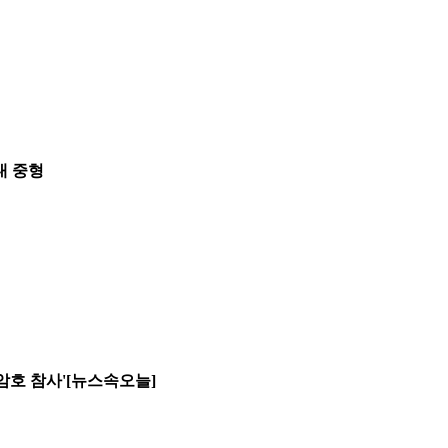
대 중형
의암호 참사'[뉴스속오늘]