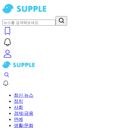
최신 뉴스
정치
사회
경제/금융
연예
생활/문화