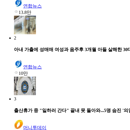
연합뉴스
13.8만
2
아내 가출에 성매매 여성과 음주후 3개월 아들 살해한 30
연합뉴스
10만
3
출산휴가 중 "일하러 간다" 끝내 못 돌아와...5명 숨진 '
머니투데이