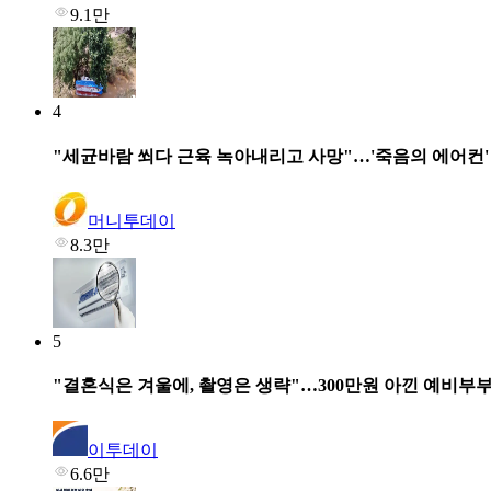
9.1만
4
"세균바람 쐬다 근육 녹아내리고 사망"…'죽음의 에어컨
머니투데이
8.3만
5
"결혼식은 겨울에, 촬영은 생략"…300만원 아낀 예비부
이투데이
6.6만