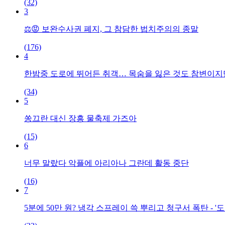
(32)
3
⚖️😡 보완수사권 폐지, 그 참담한 법치주의의 종말
(176)
4
한밤중 도로에 뛰어든 취객… 목숨을 잃은 것도 참변이지
(34)
5
쏭끄란 대신 장흥 물축제 가즈아
(15)
6
너무 말랐다 악플에 아리아나 그란데 활동 중단
(16)
7
5분에 50만 원? 냉각 스프레이 쓱 뿌리고 청구서 폭탄 -