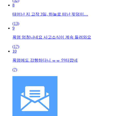
(32)
8
태어난 지 고작 3일, 하늘로 떠난 핏덩이…
(13)
9
폭염 엄청나네요 사고소식이 계속 들려와요
(17)
10
폭염에도 강행하다니 ㅠㅠ 안타깝네
(7)