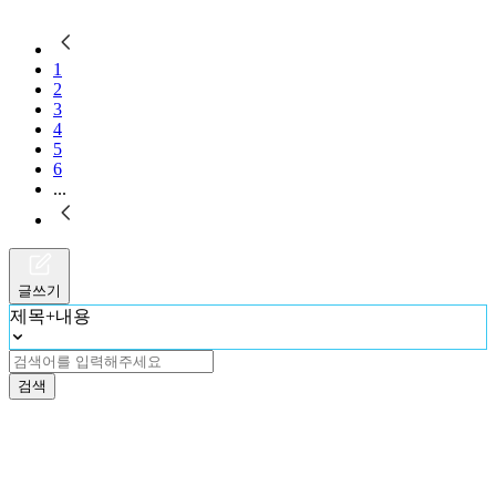
1
2
3
4
5
6
...
글쓰기
제목+내용
검색