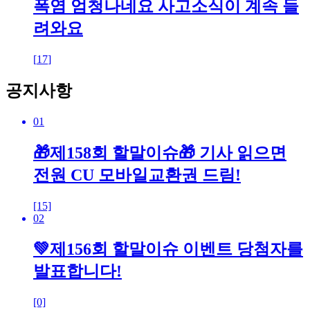
폭염 엄청나네요 사고소식이 계속 들
려와요
[
17
]
공지사항
01
🎁제158회 할말이슈🎁 기사 읽으면
전원 CU 모바일교환권 드림!
[15]
02
💚제156회 할말이슈 이벤트 당첨자를
발표합니다!
[0]