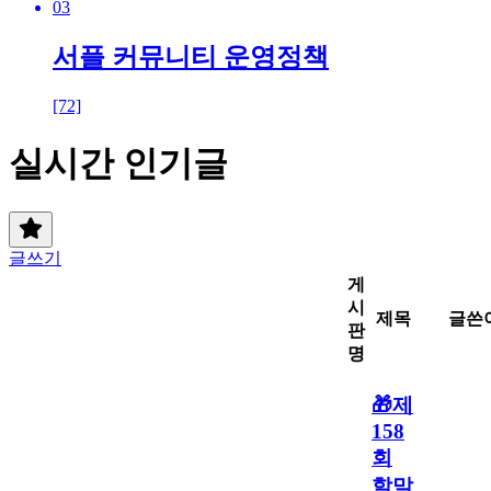
03
서플 커뮤니티 운영정책
[72]
실시간 인기글
글쓰기
게
시
제목
글쓴
판
명
🎁제
158
회
할말