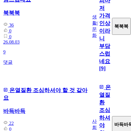
피마
저
북북북
가격
생
인상
활/
36
북북북
문
이라
0
화
0
니
26.08.03
부담
9
스럽
네요
댓글
[9]
온
온열질환 조심하셔야 할 것 같아
열질
요
환
조심
바득바득
하셔
사
22
바득바
야
회
0