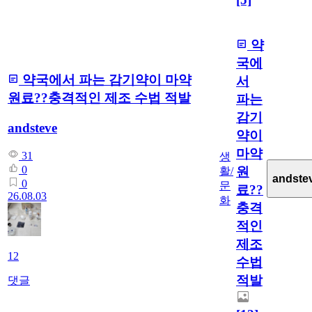
약
국에
약국에서 파는 감기약이 마약
서
원료??충격적인 제조 수법 적발
파는
감기
andsteve
약이
마약
31
생
0
원
활/
andste
0
문
료??
26.08.03
화
충격
적인
제조
12
수법
적발
댓글