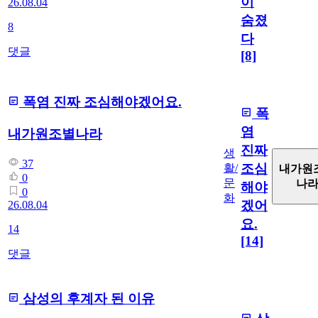
이
26.08.04
숨졌
8
다
댓글
[8]
폭염 진짜 조심해야겠어요.
폭
염
내가원조별나라
진짜
생
37
조심
활/
내가원
0
문
나
해야
0
화
겠어
26.08.04
요.
14
[14]
댓글
삼성의 후계자 된 이유