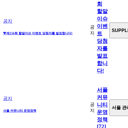
회
할말
이슈
공지
이벤
공
SUPPL
트
지
💚제156회 할말이슈 이벤트 당첨자를 발표합니다!
당첨
자를
발표
합니
다!
서플
커뮤
공지
니티
공
서플 관
지
서플 커뮤니티 운영정책
운영
정책
[72]