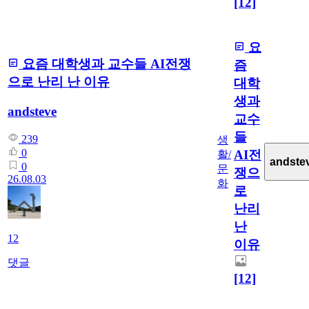
[12]
요
요즘 대학생과 교수들 AI전쟁
즘
으로 난리 난 이유
대학
생과
andsteve
교수
들
239
생
0
AI전
활/
andste
0
문
쟁으
26.08.03
화
로
난리
난
12
이유
댓글
[12]