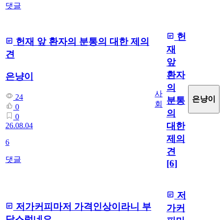
댓글
헌
헌재 앞 환자의 분통의 대한 제의
재
견
앞
환자
은냥이
의
사
24
은냥이
분통
회
0
의
0
대한
26.08.04
제의
6
견
댓글
[6]
저
저가커피마저 가격인상이라니 부
가커
담스럽네요