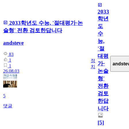
2033
학년
2033학년도 수능, '절대평가·논
도
술형' 전환 검토한답니다
수
능,
andsteve
'절
83
대평
1
정
가·
andste
1
치
논술
26.08.03
형'
전환
검토
5
한답
댓글
니다
[5]