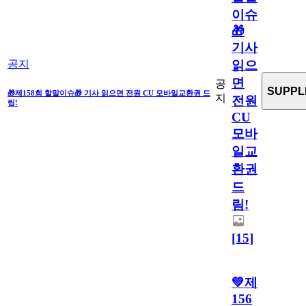
이슈
🎁
기사
읽으
공지
면
공
SUPPL
🎁제158회 할말이슈🎁 기사 읽으면 전원 CU 모바일교환권 드
지
전원
림!
CU
모바
일교
환권
드
림!
[15]
💚제
156