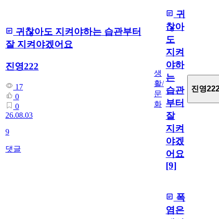
귀
찮아
귀찮아도 지켜야하는 습관부터
도
잘 지켜야겠어요
지켜
야하
진영222
생
는
활/
17
진영22
습관
문
0
부터
화
0
잘
26.08.03
지켜
9
야겠
댓글
어요
[9]
폭
염은