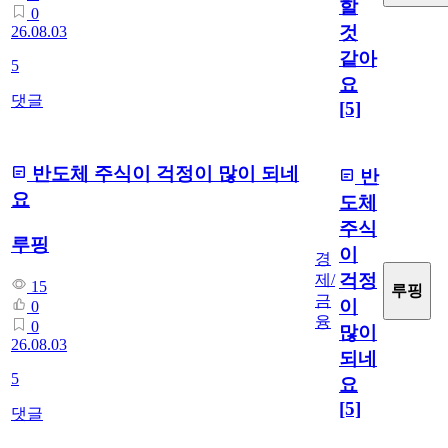
할
0
것
26.08.03
같아
5
요
댓글
[5]
반도체 주식이 걱정이 많이 되네
반
요
도체
주식
루핑
이
경
걱정
제/
15
루핑
금
이
0
융
0
많이
26.08.03
되네
5
요
[5]
댓글