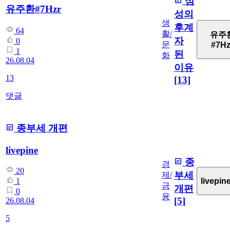
삼
유주환#7Hzr
성의
생
후계
64
활/
유주
자
0
문
#7Hz
1
된
화
26.08.04
이유
13
[13]
댓글
종부세 개편
livepine
종
경
20
부세
제/
livepin
1
금
개편
0
융
[5]
26.08.04
5