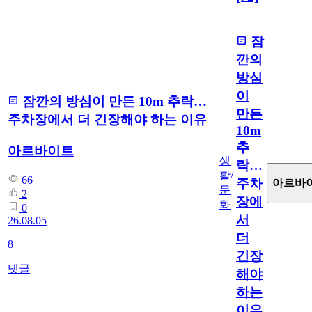
잠
깐의
방심
이
잠깐의 방심이 만든 10m 추락…
만든
주차장에서 더 긴장해야 하는 이유
10m
추
아르바이트
생
락…
활/
66
주차
아르바
문
2
장에
화
0
서
26.08.05
더
8
긴장
댓글
해야
하는
이유