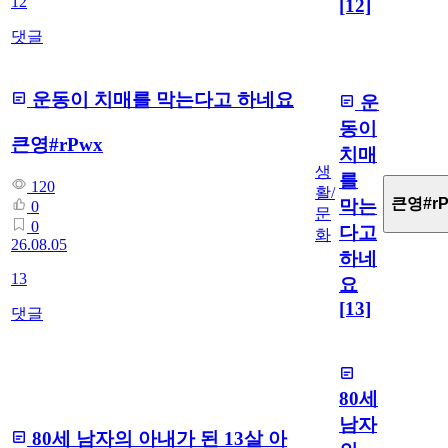
12
[12]
댓글
운동이 치매를 막는다고 하네요
운
동이
큰영#rPwx
치매
생
를
120
활/
큰영#rP
막는
0
문
0
다고
화
26.08.05
하네
13
요
[13]
댓글
80세
남자
80세 남자의 아내가 된 13살 아