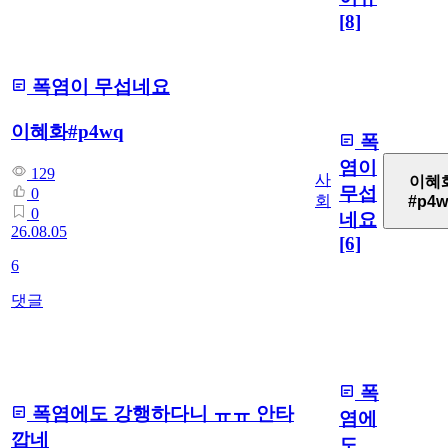
[8]
폭염이 무섭네요
이혜화#p4wq
폭
염이
129
사
이혜
무섭
0
회
#p4w
0
네요
26.08.05
[6]
6
댓글
폭
폭염에도 강행하다니 ㅠㅠ 안타
염에
깝네
도