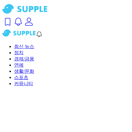
최신 뉴스
정치
경제/금융
연예
생활/문화
스포츠
커뮤니티