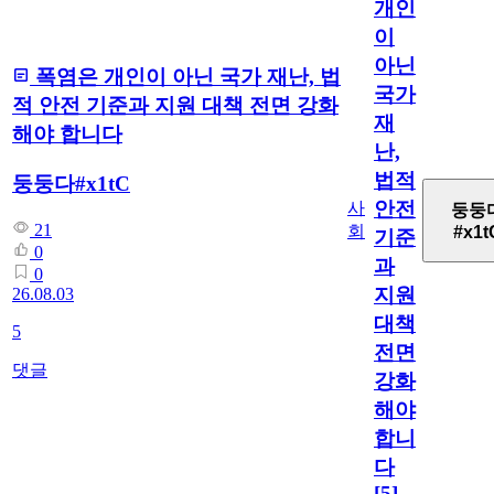
개인
이
아닌
폭염은 개인이 아닌 국가 재난, 법
국가
적 안전 기준과 지원 대책 전면 강화
재
해야 합니다
난,
법적
둥둥다#x1tC
안전
사
둥둥
21
회
#x1t
기준
0
과
0
지원
26.08.03
대책
5
전면
댓글
강화
해야
합니
다
[5]