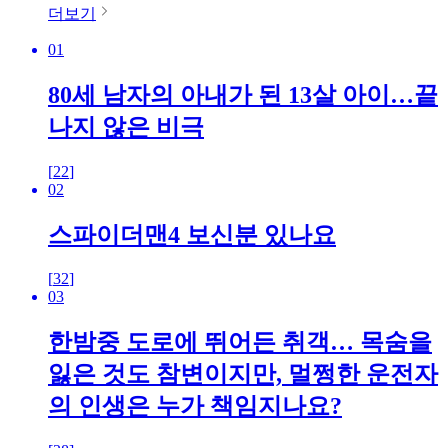
더보기
01
80세 남자의 아내가 된 13살 아이…끝
나지 않은 비극
[
22
]
02
스파이더맨4 보신분 있나요
[
32
]
03
한밤중 도로에 뛰어든 취객… 목숨을
잃은 것도 참변이지만, 멀쩡한 운전자
의 인생은 누가 책임지나요?