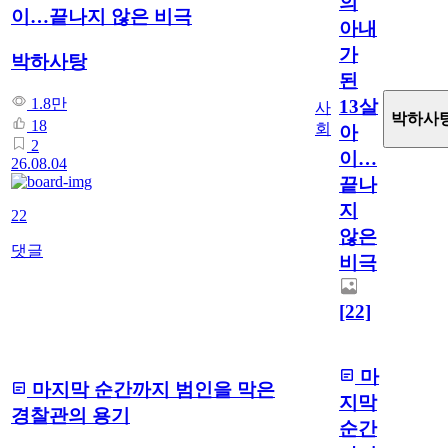
의
이…끝나지 않은 비극
아내
가
박하사탕
된
1.8만
13살
사
박하사
18
회
아
2
이…
26.08.04
끝나
지
22
않은
댓글
비극
[22]
마
마지막 순간까지 범인을 막은
지막
경찰관의 용기
순간