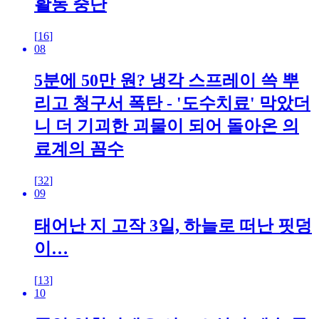
활동 중단
[
16
]
08
5분에 50만 원? 냉각 스프레이 쓱 뿌
리고 청구서 폭탄 - '도수치료' 막았더
니 더 기괴한 괴물이 되어 돌아온 의
료계의 꼼수
[
32
]
09
태어난 지 고작 3일, 하늘로 떠난 핏덩
이…
[
13
]
10