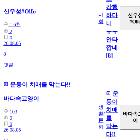
강행
신우성#OlIo
하다
사
신우
회
#OlI
니
1.6천
ㅠㅠ
2
0
안타
26.08.05
깝네
8
[8]
댓글
운동이 치매를 막는다!!
운
바다속고양이
동이
생
치매
103
활/
바다속
를
0
문
이
0
막는
화
26.08.05
다!!