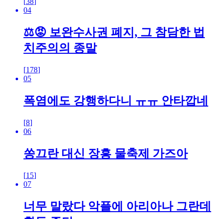
[
38
]
04
⚖️😡 보완수사권 폐지, 그 참담한 법
치주의의 종말
[
178
]
05
폭염에도 강행하다니 ㅠㅠ 안타깝네
[
8
]
06
쏭끄란 대신 장흥 물축제 가즈아
[
15
]
07
너무 말랐다 악플에 아리아나 그란데