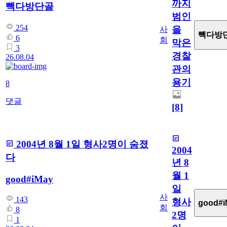
까지
빽다방단골
범인
254
을
사
빽다방
6
회
막은
3
경찰
26.08.04
관의
용기
8
댓글
[8]
2004년 8월 1일 형사2명이 숨졌
2004
다
년 8
월 1
good#iMay
일
사
143
형사
good#i
회
8
2명
1