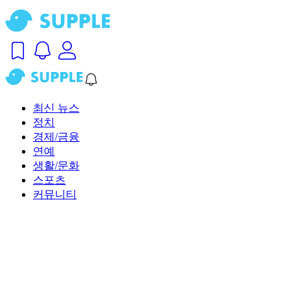
최신 뉴스
정치
경제/금융
연예
생활/문화
스포츠
커뮤니티