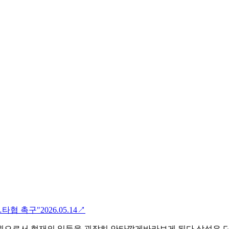
…타협 촉구"
2026.05.14
↗
원으로서 현재의 일들을 굉장히 안타깝게바라보게 된다.삼성은 단순