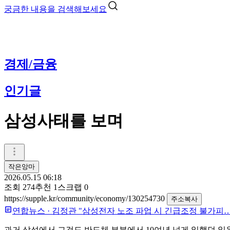
궁금한 내용을 검색해보세요
경제/금융
인기글
삼성사태를 보며
작은앙마
2026.05.15 06:18
조회
274
추천
1
스크랩
0
https://supple.kr/community/economy/130254730
주소복사
연합뉴스
·
김정관 "삼성전자 노조 파업 시 긴급조정 불가피
과거 삼성에서 그것도 반도체 부분에서 10여년 넘게 일했던 일