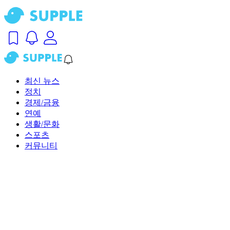
최신 뉴스
정치
경제/금융
연예
생활/문화
스포츠
커뮤니티