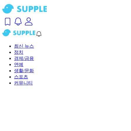
최신 뉴스
정치
경제/금융
연예
생활/문화
스포츠
커뮤니티