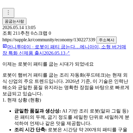
꿈굽는사람
2026.05.14 13:05
조회
211
추천
0
스크랩
0
https://supple.kr/community/economy/130227339
주소복사
머니투데이
·
로봇이 패티 굽는다…에니아이, 소형 버거매
장 특화 신제품 출시
2026.05.13
↗
이제는 로봇이 패티를 굽는 시대가 되었네요
로봇이 햄버거 패티를 굽는 조리 자동화(푸드테크)는 현재 외
식 산업의 주요 트렌드입니다. 2026년 기준, 이 기술은 인력난
해소와 균일한 품질 유지라는 명확한 장점을 바탕으로 빠르게
보급되고 있습니다
.
1. 현재 상황 (현황)
균일한 품질과 생산성:
AI 기반 조리 로봇(알파 그릴 등)
은 패티의 두께, 굽기 정도를 세밀한 단위로 세밀하게 분
석하여 언제나 같은 맛을 제공합니다.
조리 시간 단축:
로봇은 시간당 약 200개의 패티를 구울