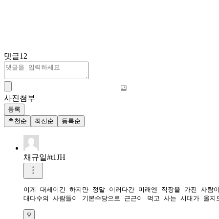
댓글
12
사진첨부
등록
추천순
최신순
등록순
채규일#t1JH
이게 대세이긴 하지만 정말 이러다간 미래엔 직장을 가진 사람이
대다수의 사람들이 기본수당으로 근근이 먹고 사는 시대가 올지도