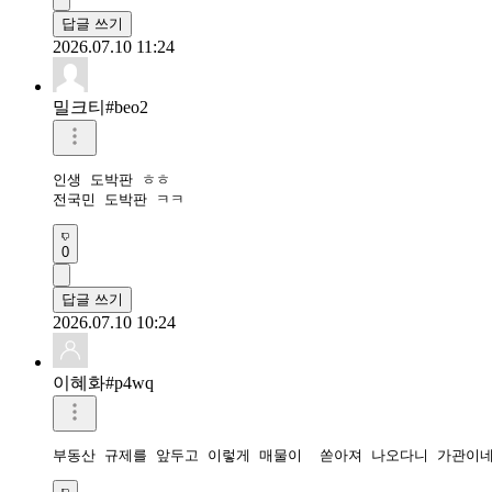
답글 쓰기
2026.07.10 11:24
밀크티#beo2
인생 도박판 ㅎㅎ

전국민 도박판 ㅋㅋ
0
답글 쓰기
2026.07.10 10:24
이혜화#p4wq
부동산 규제를 앞두고 이렇게 매물이  쏟아져 나오다니 가관이