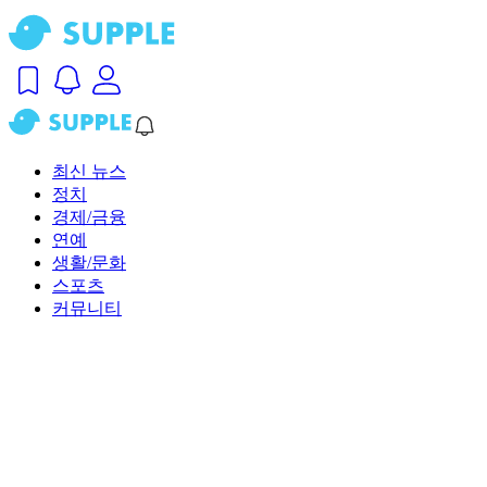
최신 뉴스
정치
경제/금융
연예
생활/문화
스포츠
커뮤니티