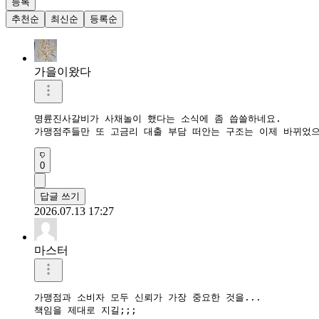
등록
추천순
최신순
등록순
가을이왔다
명륜진사갈비가 사채놀이 했다는 소식에 좀 씁쓸하네요.  

가맹점주들만 또 고금리 대출 부담 떠안는 구조는 이제 바뀌었으
0
답글 쓰기
2026.07.13 17:27
마스터
가맹점과 소비자 모두 신뢰가 가장 중요한 것을...

책임을 제대로 지길;;;