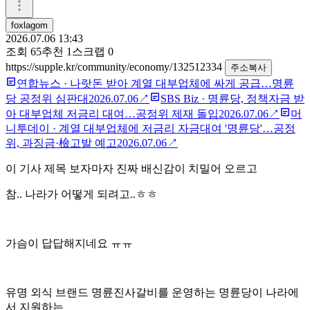
foxlagom
2026.07.06 13:43
조회
65
추천
1
스크랩
0
https://supple.kr/community/economy/132512334
주소복사
연합뉴스
·
나랏돈 받아 계열 대부업체에 싸게 공급…명륜
당 공정위 심판대
2026.07.06
↗
SBS Biz
·
명륜당, 정책자금 받
아 대부업체 저금리 대여…공정위 제재 돌입
2026.07.06
↗
머
니투데이
·
계열 대부업체에 저금리 자금대여 '명륜당'…공정
위, 과징금·檢고발 예고
2026.07.06
↗
이 기사 제목 보자마자 진짜 배신감이 치밀어 오르고
참.. 나라가 어떻게 되려고..ㅎㅎ
가슴이 답답해지네요 ㅠㅠ
유명 외식 브랜드 명륜진사갈비를 운영하는 명륜당이 나라에
서 지원하는