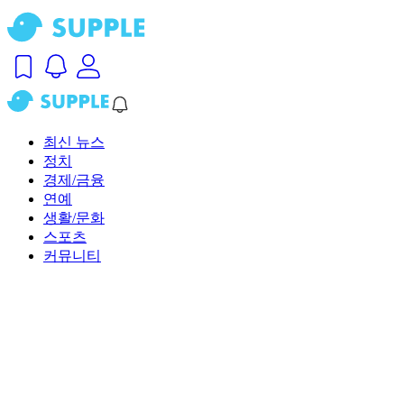
최신 뉴스
정치
경제/금융
연예
생활/문화
스포츠
커뮤니티