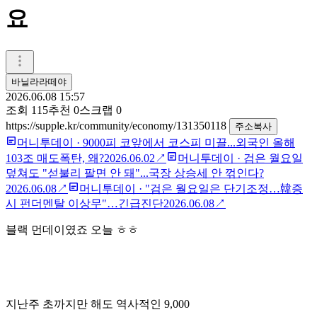
요
바닐라라떼야
2026.06.08 15:57
조회
115
추천
0
스크랩
0
https://supple.kr/community/economy/131350118
주소복사
머니투데이
·
9000피 코앞에서 코스피 미끌...외국인 올해
103조 매도폭탄, 왜?
2026.06.02
↗
머니투데이
·
검은 월요일
덮쳐도 "섣불리 팔면 안 돼"...국장 상승세 안 꺾인다?
2026.06.08
↗
머니투데이
·
"검은 월요일은 단기조정…韓증
시 펀더멘탈 이상무"…긴급진단
2026.06.08
↗
블랙 먼데이였죠 오늘 ㅎㅎ
지난주 초까지만 해도 역사적인 9,000