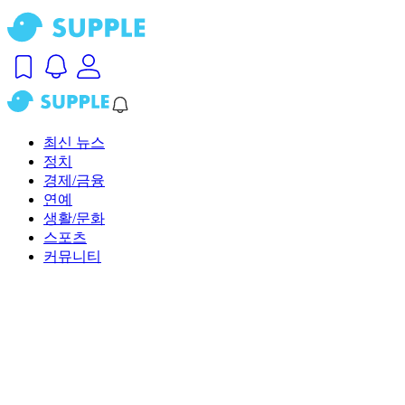
최신 뉴스
정치
경제/금융
연예
생활/문화
스포츠
커뮤니티