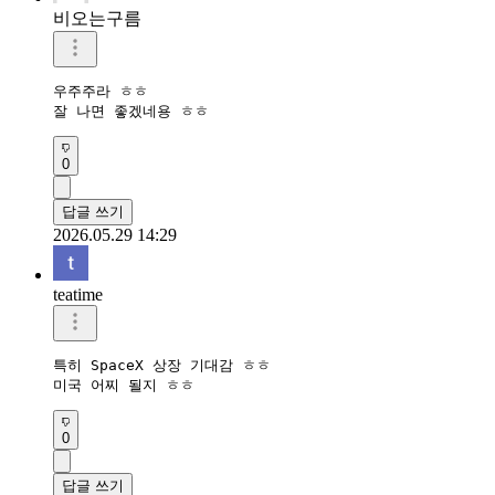
비오는구름
우주주라 ㅎㅎ

잘 나면 좋겠네용 ㅎㅎ
0
답글 쓰기
2026.05.29 14:29
teatime
특히 SpaceX 상장 기대감 ㅎㅎ

미국 어찌 될지 ㅎㅎ
0
답글 쓰기