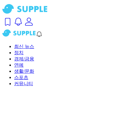
최신 뉴스
정치
경제/금융
연예
생활/문화
스포츠
커뮤니티