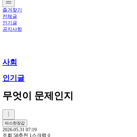
즐겨찾기
전체글
인기글
공지사항
사회
인기글
무엇이 문제인지
따스한장갑
2026.05.31 07:19
조회
58
추천
1
스크랩
0