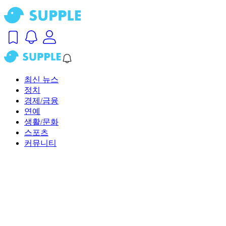
최신 뉴스
정치
경제/금융
연예
생활/문화
스포츠
커뮤니티