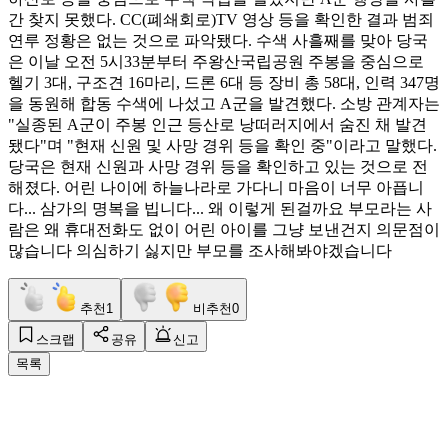
간 찾지 못했다. CC(폐쇄회로)TV 영상 등을 확인한 결과 범죄
연루 정황은 없는 것으로 파악됐다. 수색 사흘째를 맞아 당국
은 이날 오전 5시33분부터 주왕산국립공원 주봉을 중심으로
헬기 3대, 구조견 16마리, 드론 6대 등 장비 총 58대, 인력 347명
을 동원해 합동 수색에 나섰고 A군을 발견했다. 소방 관계자는
"실종된 A군이 주봉 인근 등산로 낭떠러지에서 숨진 채 발견
됐다"며 "현재 신원 및 사망 경위 등을 확인 중"이라고 말했다.
당국은 현재 신원과 사망 경위 등을 확인하고 있는 것으로 전
해졌다. 어린 나이에 하늘나라로 가다니 마음이 너무 아픕니
다... 삼가의 명복을 빕니다... 왜 이렇게 된걸까요 부모라는 사
람은 왜 휴대전화도 없이 어린 아이를 그냥 보낸건지 의문점이
많습니다 의심하기 싫지만 부모를 조사해봐야겠습니다
추천
1
비추천
0
스크랩
공유
신고
목록