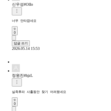
신우성#OlIo
0
답글 쓰기
2026.05.14 15:53
정원진#hjzL
실족후라 사흘동안 찾기 어려웠네요
0