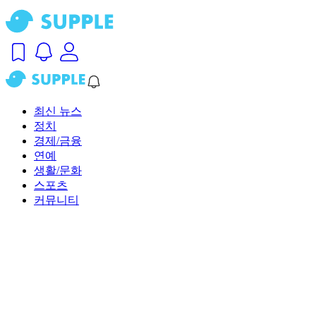
최신 뉴스
정치
경제/금융
연예
생활/문화
스포츠
커뮤니티