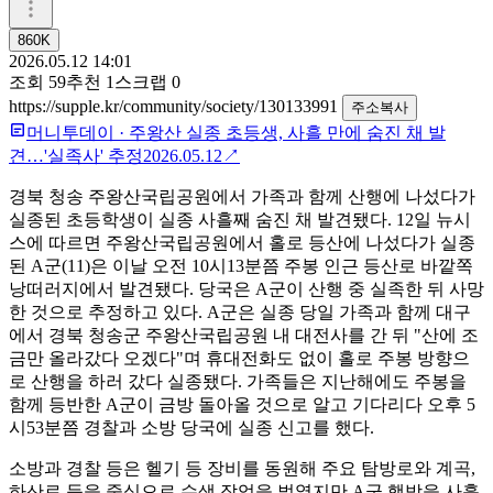
860K
2026.05.12 14:01
조회
59
추천
1
스크랩
0
https://supple.kr/community/society/130133991
주소복사
머니투데이
·
주왕산 실종 초등생, 사흘 만에 숨진 채 발
견…'실족사' 추정
2026.05.12
↗
경북 청송 주왕산국립공원에서 가족과 함께 산행에 나섰다가
실종된 초등학생이 실종 사흘째 숨진 채 발견됐다. 12일 뉴시
스에 따르면 주왕산국립공원에서 홀로 등산에 나섰다가 실종
된 A군(11)은 이날 오전 10시13분쯤 주봉 인근 등산로 바깥쪽
낭떠러지에서 발견됐다. 당국은 A군이 산행 중 실족한 뒤 사망
한 것으로 추정하고 있다. A군은 실종 당일 가족과 함께 대구
에서 경북 청송군 주왕산국립공원 내 대전사를 간 뒤 "산에 조
금만 올라갔다 오겠다"며 휴대전화도 없이 홀로 주봉 방향으
로 산행을 하러 갔다 실종됐다. 가족들은 지난해에도 주봉을
함께 등반한 A군이 금방 돌아올 것으로 알고 기다리다 오후 5
시53분쯤 경찰과 소방 당국에 실종 신고를 했다.
소방과 경찰 등은 헬기 등 장비를 동원해 주요 탐방로와 계곡,
하산로 등을 중심으로 수색 작업을 벌였지만 A군 행방을 사흘