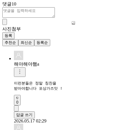
댓글
10
사진첨부
등록
추천순
최신순
등록순
해야해야햄a
이런분들은 정말 칭찬을

받아야합니다 포상가즈앗 ! 
0
답글 쓰기
2026.05.17 02:29