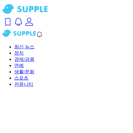
최신 뉴스
정치
경제/금융
연예
생활/문화
스포츠
커뮤니티