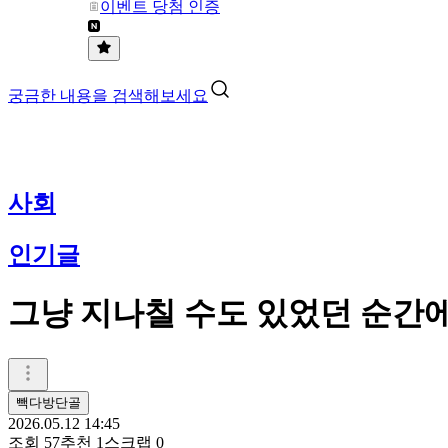
이벤트 당첨 인증
궁금한 내용을 검색해보세요
사회
인기글
그냥 지나칠 수도 있었던 순간
빽다방단골
2026.05.12 14:45
조회
57
추천
1
스크랩
0