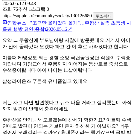
2026.05.12 09:48
조회
76
추천
1
스크랩
0
https://supple.kr/community/society/130126680
주소복사
연합뉴스
·
"조금만 올라갔다 올게"…주왕산 실종 초등생 사
흘째 행방 묘연(종합)
2026.05.12
↗
요약 ㅡ 주왕산에 부모님이랑 사찰에 방문했데요 거기서 아이
가 산에 올라갔다 오겠다 하고 간 이 후로 사라졌다고 합니다
이틀째 80명정도 되는 경찰 소방 국립공원공단 직원이 수색중
이랍니다 기암교에서 주봉까지 이어지는 등산로를 중심으로
수색중이랍니다 아이 나이는 11살이랍니다
삼성라이온즈 푸른색 유니폼입고 있데요
저는 자고 나면 발견했다고 뉴스 나올 거라고 생각했는데 아직
까지 발견이 안돼서 충격이네요
주왕산을 안가봐서 모르겠는데 산세가 험한가요? 이틀째 수색
인데도 발견이 안되는 거보면 혼자 하산한 거 아닐까요? 너무
넓어서 오래걸리는 걸까요? 휴대폰이라도 챙겨갔으면 금방 발