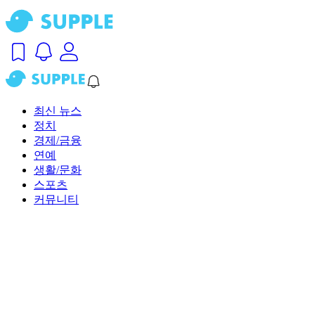
최신 뉴스
정치
경제/금융
연예
생활/문화
스포츠
커뮤니티