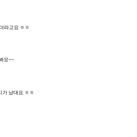
있더라고요 ㅎㅎ
봐요~~
리가 났대요 ㅎㅎ