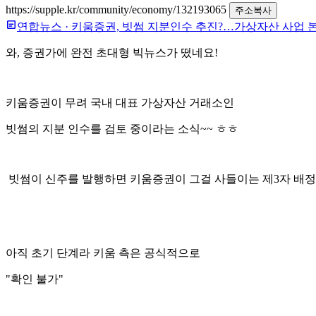
https://supple.kr/community/economy/132193065
주소복사
연합뉴스
·
키움증권, 빗썸 지분인수 추진?…가상자산 사업 
와, 증권가에 완전 초대형 빅뉴스가 떴네요!
키움증권이 무려 국내 대표 가상자산 거래소인
빗썸의 지분 인수를 검토 중이라는 소식~~ ㅎㅎ
빗썸이 신주를 발행하면 키움증권이 그걸 사들이는 제3자 배정
아직 초기 단계라 키움 측은 공식적으로
"확인 불가"