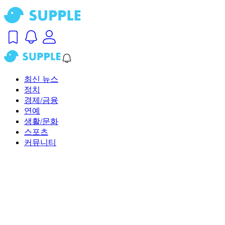
최신 뉴스
정치
경제/금융
연예
생활/문화
스포츠
커뮤니티