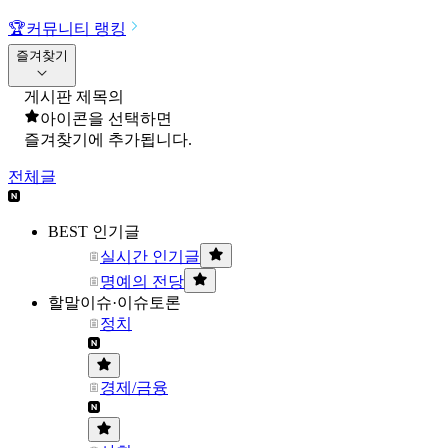
🏆
커뮤니티 랭킹
즐겨찾기
게시판 제목의
아이콘을 선택하면
즐겨찾기에 추가됩니다.
전체글
BEST 인기글
실시간 인기글
명예의 전당
할말이슈·이슈토론
정치
경제/금융