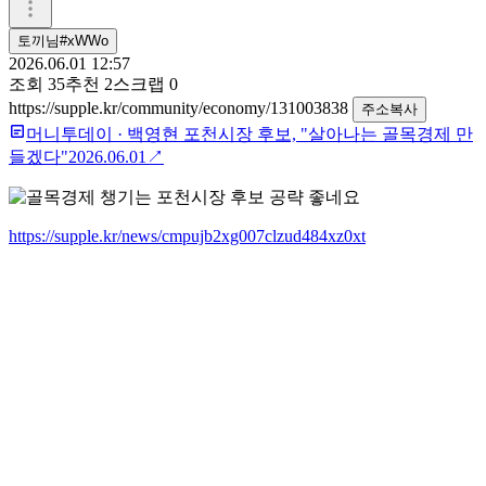
토끼님#xWWo
2026.06.01 12:57
조회
35
추천
2
스크랩
0
https://supple.kr/community/economy/131003838
주소복사
머니투데이
·
백영현 포천시장 후보, "살아나는 골목경제 만
들겠다"
2026.06.01
↗
https://supple.kr/news/cmpujb2xg007clzud484xz0xt