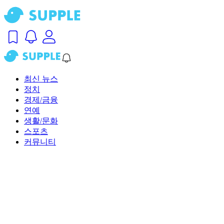
최신 뉴스
정치
경제/금융
연예
생활/문화
스포츠
커뮤니티