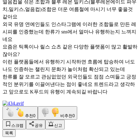
얼음컵을 섞은 조합과 블루 레몬 밀키스(블루레몬에이드 파우
치,밀키스,얼음컵)조합은 더운 여름철에 마시기 너무 좋을것
같아요
외국 유명 연예인들도 인스타그램에 이러한 조합들로 만든 레
시피를 인증했는데 한류가 sns에서 얼마나 유행하는지 느껴지
네요
요즘은 틱톡이나 릴스 쇼츠 같은 다양한 플랫폼이 많고 활발하
잖아요?
이런 플랫폼들에서 유행하기 시작하면 흐름에 탑승하여 너도
나도 인증하는 챌린지 문화가 놀이처럼 확산되고 있는데
한류를 잘 모르고 관심없었던 외국인들도 점점 스며들고 긍정
적인 분위기를 이끌어낸다는 점이 좋네요 트렌드라고 생각하
고 앞으로도 K푸드의 유행이 계속되길 바랍니다
추천
0
비추천
0
스크랩
공유
신고
목록