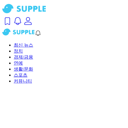
최신 뉴스
정치
경제/금융
연예
생활/문화
스포츠
커뮤니티