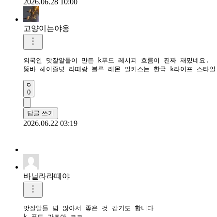
2026.06.28 10:00
고양이는야옹
외국인 맛잘알들이 만든 k푸드 레시피 흐름이 진짜 재밌네요.  

뚱바 헤이즐넛 라떼랑 블루 레몬 밀키스는 한국 k라이프 스타일
0
답글 쓰기
2026.06.22 03:19
바닐라라떼야
맛잘알들 넘 많아서 좋은 것 같기도 합니다

k 푸드 가즈아 ㅋㅋ