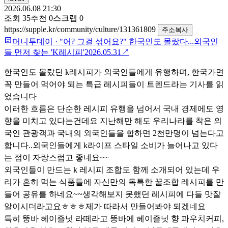
2026.06.08 21:30
조회
35
추천
0
스크랩
0
https://supple.kr/community/culture/131361809
주소복사
머니투데이
·
"어? 그걸 섞어요?" 한국인도 몰랐다...외국인
들 먼저 찾는 'K레시피'
2026.05.31
↗
한국인도 몰랐던 k레시피가 외국인들에게 유행하며, 한국가면
꼭 만들어 먹어야 되는 특급 레시피들이 트렌드라는 기사를 읽
었습니다
이러한 흐름은 단순한 레시피 유행을 넘어서 국내 경제에도 영
향을 미치고 있다는건데요 지난해만 해도 우리나라를 착은 외
국인 관광객과 국내의 외국인들을 합하면 2천만명이 넘는다고
합니다..외국인들에게 k라이프 스타일 소비가 늘어나고 있다
는 점이 자랑스럽고 좋네요~~
외국인들이 만드는 k 레시피 조합도 함께 소개되어 있는데 우
리가 흔히 먹는 식품들에 자신만의 독특한 꿀조합 레시피를 만
들어 공유를 하네요~~생각해보지 못했던 레시피에 다들 맛잘
알이시더라고요ㅎㅎㅎ제가 따라서 만들어봐야 되겠네요
특히 뚱바 헤이즐넛 라떼라고 뚱바에 헤이즐넛 향 파우치커피,