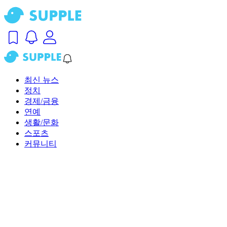
최신 뉴스
정치
경제/금융
연예
생활/문화
스포츠
커뮤니티