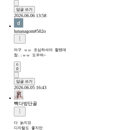
답글 쓰기
2026.06.06 13:58
lunanagom#502o
아구 ㅠㅠ 조심하셔야 할텐데

참..ㅠㅠ 도우며~
0
답글 쓰기
2026.06.05 16:43
빽다방단골
다 늙지요

디지털도 좋지만
