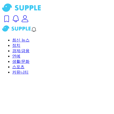
최신 뉴스
정치
경제/금융
연예
생활/문화
스포츠
커뮤니티