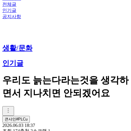
전체글
인기글
공지사항
생활/문화
인기글
우리도 늙는다라는것을 생각하
면서 지나치면 안되겠어요
큰샤인#PLCu
2026.06.03 18:37
조회
174
추천
2
스크랩
1