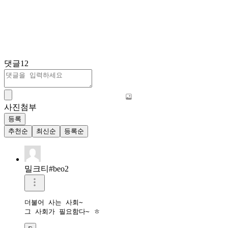
댓글
12
사진첨부
등록
추천순
최신순
등록순
밀크티#beo2
더불어 사는 사회~

그 사회가 필요함다~ ㅎ