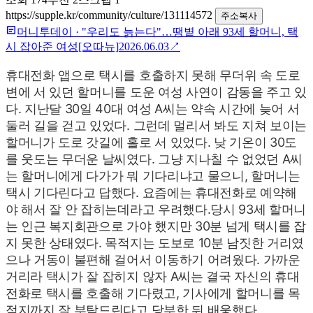
https://supple.kr/community/culture/131114572
주소복사
머니투데이
·
"우리도 늙는다"…땡볕 아래 93세 할머니, 택
시 잡아준 여성[오따뉴]
2026.06.03
↗
휴대전화 앱으로 택시를 호출하지 못해 무더위 속 도로
변에 서 있던 할머니를 도운 여성 사연이 감동을 주고 있
다.
지난달 30일 40대 여성 A씨는 약속 시간에 늦어 서
둘러 길을 걷고 있었다. 그런데 멀리서 봐도 지쳐 보이는
할머니가 도로 갓길에 홀로 서 있었다. 낮 기온이 30도
를 웃도는 무더운 날씨였다.
그냥 지나칠 수 없었던 A씨
는 할머니에게 다가가 뭐 기다리냐고 물으니, 할머니는
택시 기다린다고 답했다. 요즘에는 휴대전화로 예약해
야 해서 잘 안 잡히는데라고 우려했다.
당시 93세 할머니
는 인근 복지회관으로 가야 했지만 30분 넘게 택시를 잡
지 못한 상태였다. 목적지는 도보로 10분 남짓한 거리였
으나 거동이 불편해 걸어서 이동하기 어려웠다.
가까운
거리라 택시가 잘 잡히지 않자 A씨는 결국 자신의 휴대
전화로 택시를 호출해 기다렸고, 기사에게 할머니를 목
적지까지 잘 부탁드린다고 당부한 뒤 배웅했다.