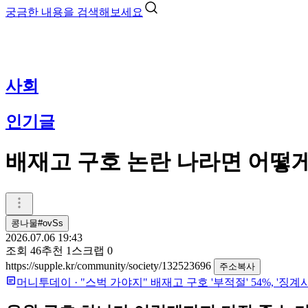
궁금한 내용을 검색해보세요
사회
인기글
배재고 구호 논란 나라면 어떻
콩나물#ovSs
2026.07.06 19:43
조회
46
추천
1
스크랩
0
https://supple.kr/community/society/132523696
주소복사
머니투데이
·
"스벅 가야지" 배재고 구호 '부적절' 54%, '징계