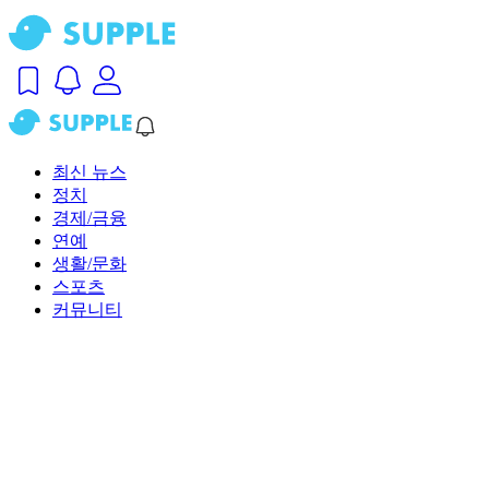
최신 뉴스
정치
경제/금융
연예
생활/문화
스포츠
커뮤니티