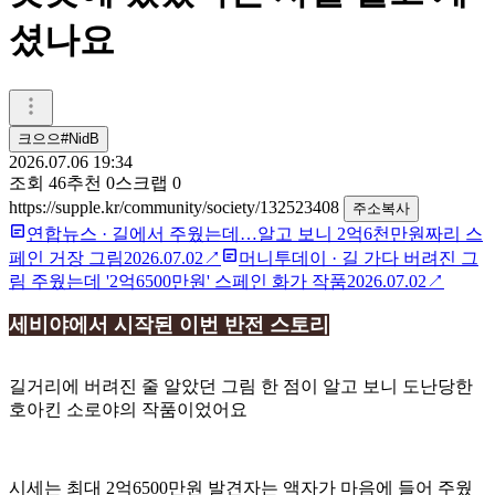
셨나요
크으으#NidB
2026.07.06 19:34
조회
46
추천
0
스크랩
0
https://supple.kr/community/society/132523408
주소복사
연합뉴스
·
길에서 주웠는데…알고 보니 2억6천만원짜리 스
페인 거장 그림
2026.07.02
↗
머니투데이
·
길 가다 버려진 그
림 주웠는데 '2억6500만원' 스페인 화가 작품
2026.07.02
↗
세비야에서 시작된 이번 반전 스토리
길거리에 버려진 줄 알았던 그림 한 점이 알고 보니 도난당한
호아킨 소로야의 작품이었어요
시세는 최대 2억6500만원 발견자는 액자가 마음에 들어 주웠