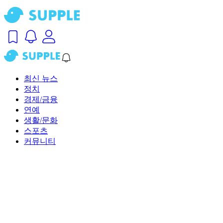
최신 뉴스
정치
경제/금융
연예
생활/문화
스포츠
커뮤니티