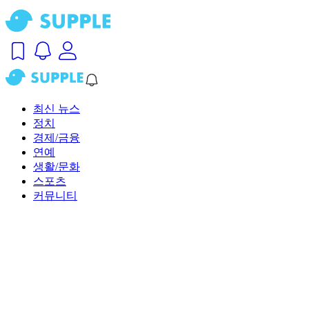
최신 뉴스
정치
경제/금융
연예
생활/문화
스포츠
커뮤니티