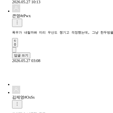
2026.05.27 10:13
큰영#rPwx
폭우가 내릴까봐 미리 우산도 챙기고 걱정했는데, 그냥 한두방
0
답글 쓰기
2026.05.27 03:08
김제영#OsSs