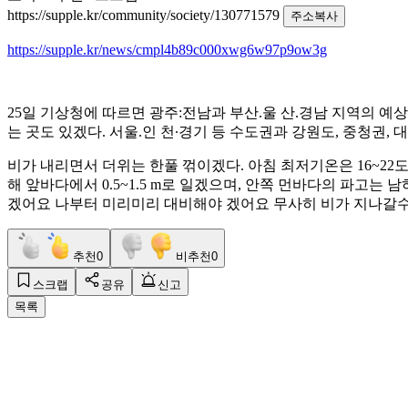
https://supple.kr/community/society/130771579
주소복사
https://supple.kr/news/cmpl4b89c000xwg6w97p9ow3g
25일 기상청에 따르면 광주:전남과 부산.울 산.경남 지역의 예상 
는 곳도 있겠다. 서울.인 천∙경기 등 수도권과 강원도, 중청권, 
비가 내리면서 더위는 한풀 꺾이겠다. 아침 최저기온은 16~22도,
해 앞바다에서 0.5~1.5 m로 일겠으며, 안쪽 먼바다의 파고는 
겠어요 나부터 미리미리 대비해야 겠어요 무사히 비가 지나갈
추천
0
비추천
0
스크랩
공유
신고
목록