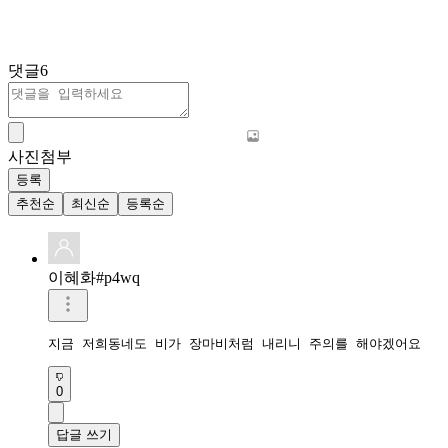
댓글
6
사진첨부
등록
추천순
최신순
등록순
이혜화#p4wq
지금 저희동네도 비가 장마비처럼 내리니 주의를 해야겠어요
0
답글 쓰기