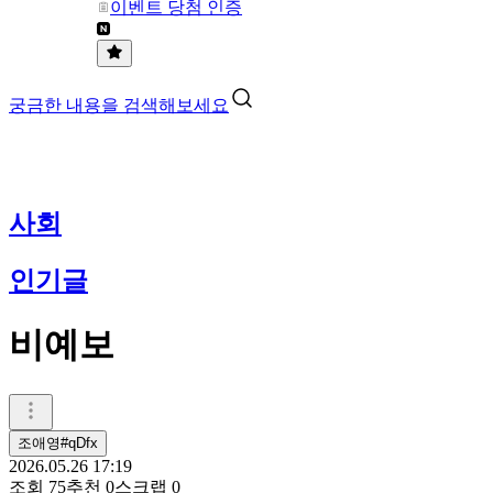
이벤트 당첨 인증
궁금한 내용을 검색해보세요
사회
인기글
비예보
조애영#qDfx
2026.05.26 17:19
조회
75
추천
0
스크랩
0