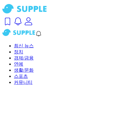
최신 뉴스
정치
경제/금융
연예
생활/문화
스포츠
커뮤니티