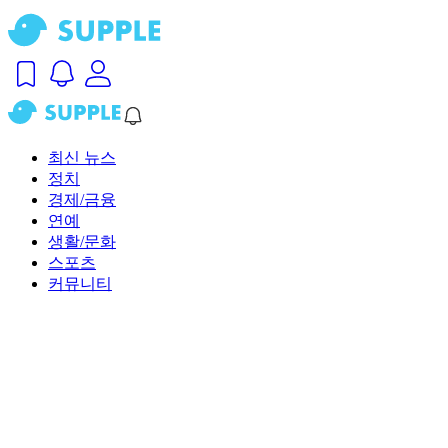
최신 뉴스
정치
경제/금융
연예
생활/문화
스포츠
커뮤니티