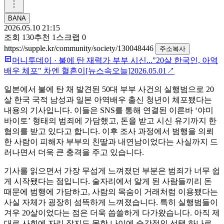
BANA
2026.05.10 21:15
조회
130
추천
1
스크랩
0
https://supple.kr/community/society/130048446
주소복사
머니투데이
·
불에 탄 재력가 부부 시신..."20살 한국인, 아역
배우 체포" 차엔 혈흔이[뉴스속오늘]
2026.05.01
↗
일본에서 불에 탄 채 발견된 50대 부부 사건의 실행범으로 20
살 한국 국적 남성과 일본 아역배우 출신 청년이 체포됐다는
내용의 기사입니다. 이들은 SNS를 통해 연결된 이른바 ‘야미
바이토’ 형태의 범죄에 가담했고, 돈을 받고 시신 유기까지 한
혐의를 받고 있다고 합니다. 이후 조사 과정에서 범행을 의뢰
한 사람이 피해자 부부의 친딸과 내연남이었다는 사실까지 드
러나면서 더욱 큰 충격을 주고 있습니다.
기사를 읽으면서 가장 무섭게 느껴졌던 부분은 범죄가 너무 쉽
게 시작됐다는 점입니다. 술자리에서 알게 된 사람들끼리 돈
때문에 범행에 가담하고, 사람의 목숨이 거래처럼 이용됐다는
사실 자체가 굉장히 섬뜩하게 느껴졌습니다. 특히 실행범들이
겨우 20살이었다는 점은 더욱 씁쓸하게 다가왔습니다. 아직 제
대로 사회에 자리 잡지도 못한 나이에 순간적인 선택 하나로