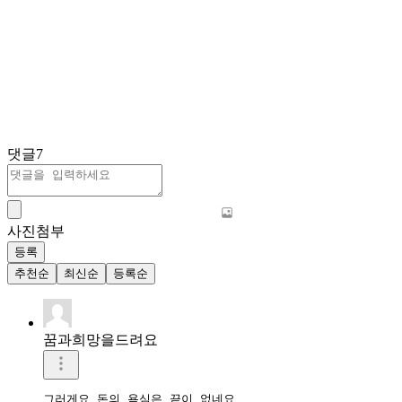
댓글
7
사진첨부
등록
추천순
최신순
등록순
꿈과희망을드려요
그러게요 돈의 욕심은 끝이 없네요