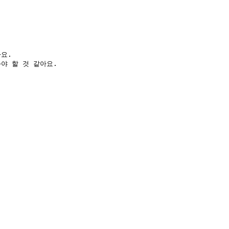
.  

야 할 것 같아요.  