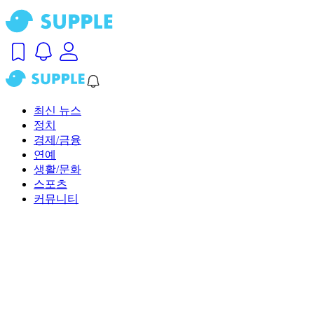
최신 뉴스
정치
경제/금융
연예
생활/문화
스포츠
커뮤니티