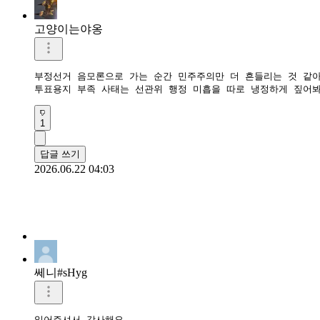
고양이는야옹
부정선거 음모론으로 가는 순간 민주주의만 더 흔들리는 것 같아요
투표용지 부족 사태는 선관위 행정 미흡을 따로 냉정하게 짚어봐
1
답글 쓰기
2026.06.22 04:03
쎄니#sHyg
읽어주셔서 감사해요.
