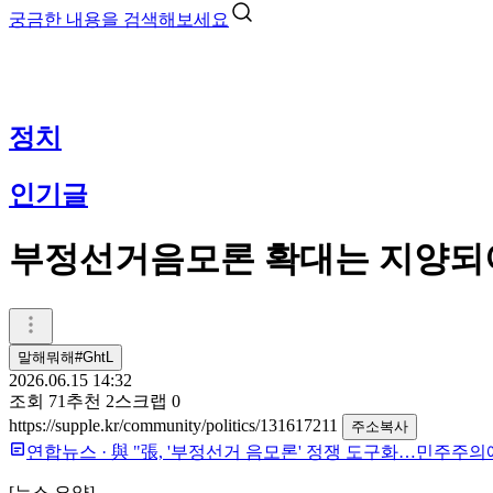
궁금한 내용을 검색해보세요
정치
인기글
부정선거음모론 확대는 지양되
말해뭐해#GhtL
2026.06.15 14:32
조회
71
추천
2
스크랩
0
https://supple.kr/community/politics/131617211
주소복사
연합뉴스
·
與 "張, '부정선거 음모론' 정쟁 도구화…민주주의
​[뉴스 요약]