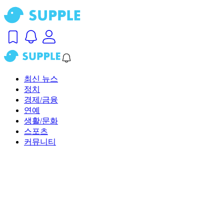
최신 뉴스
정치
경제/금융
연예
생활/문화
스포츠
커뮤니티