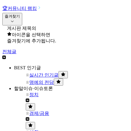
🏆
커뮤니티 랭킹
즐겨찾기
게시판 제목의
아이콘을 선택하면
즐겨찾기에 추가됩니다.
전체글
BEST 인기글
실시간 인기글
명예의 전당
할말이슈·이슈토론
정치
경제/금융