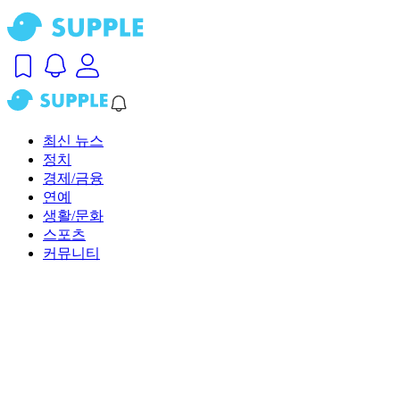
최신 뉴스
정치
경제/금융
연예
생활/문화
스포츠
커뮤니티