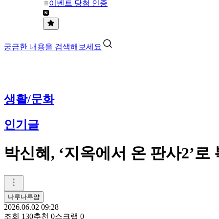
이벤트 당첨 인증
궁금한 내용을 검색해보세요
생활/문화
인기글
박신혜, ‘지옥에서 온 판사2’
나루나루얌
2026.06.02 09:28
조회
130
추천
0
스크랩
0