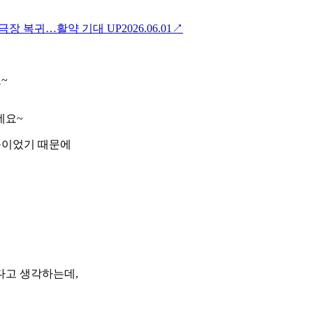
안방극장 복귀…활약 기대 UP
2026.06.01
↗
~
네요~
품이었기 때문에
다고 생각하는데,