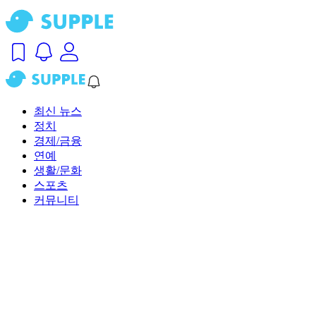
최신 뉴스
정치
경제/금융
연예
생활/문화
스포츠
커뮤니티