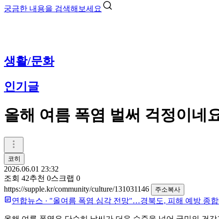
궁금한 내용을 검색해보세요
생활/문화
인기글
올해 여름 폭염 벌써 걱정이네
코히
2026.06.01 23:32
조회
42
추천
0
스크랩
0
https://supple.kr/community/culture/131031146
주소복사
연합뉴스
·
"올여름 폭염 심각 전망"…경북도, 피해 예방 종
올해 여름 폭염은 단순히 날씨가 더운 수준을 넘어 국민의 건