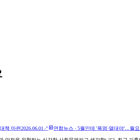
요
합대책 마련
2026.06.01
↗
연합뉴스
·
5월인데 '폭염·열대야'…월요
강과 안전을 위협하는 심각한 사회문제라고 생각합니다. 최근 기