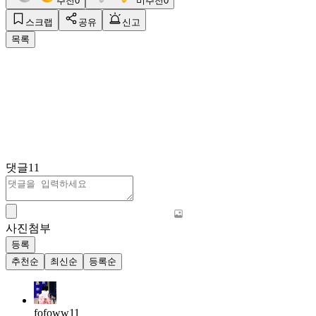
추천
0
비추천
0
스크랩
공유
신고
목록
댓글
11
사진첨부
등록
추천순
최신순
등록순
fofoww11