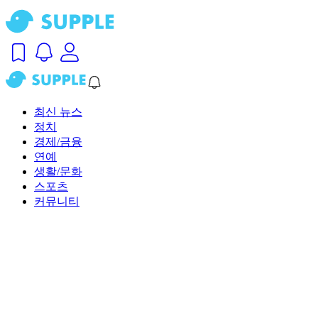
최신 뉴스
정치
경제/금융
연예
생활/문화
스포츠
커뮤니티