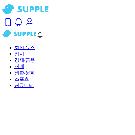
최신 뉴스
정치
경제/금융
연예
생활/문화
스포츠
커뮤니티