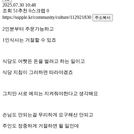
2025.07.30 10:48
조회
51
추천
0
스크랩
0
https://supple.kr/community/culture/112921830
주소복사
2인분부터 주문가능하고
1인식사는 거절할 수 있죠
식당도 어쨋든 돈을 벌려고 하는 일이고
식당 지침이 그러하면 따라야겠죠
그치만 서로 예의는 지켜줘야한다고 생각해요
손님도 안되는걸 무리하게 요구해선 안되고
주인도 정중하게 거절하면 될 일인데