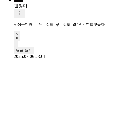
괜찮아
세쌍둥이라니 품는것도 낳는것도 얼마나 힘드셧을까
0
답글 쓰기
2026.07.06 23:01