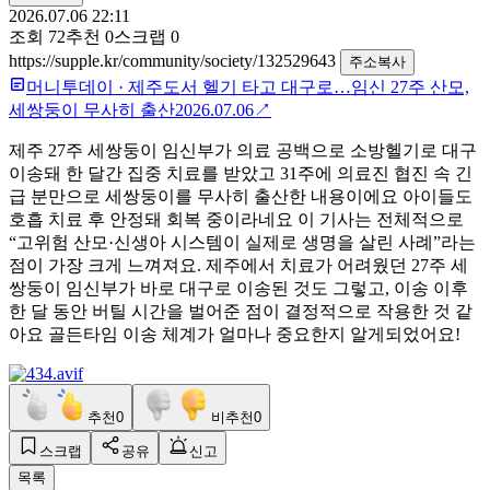
2026.07.06 22:11
조회
72
추천
0
스크랩
0
https://supple.kr/community/society/132529643
주소복사
머니투데이
·
제주도서 헬기 타고 대구로…임신 27주 산모,
세쌍둥이 무사히 출산
2026.07.06
↗
제주 27주 세쌍둥이 임신부가 의료 공백으로 소방헬기로 대구
이송돼 한 달간 집중 치료를 받았고 31주에 의료진 협진 속 긴
급 분만으로 세쌍둥이를 무사히 출산한 내용이에요 아이들도
호흡 치료 후 안정돼 회복 중이라네요 이 기사는 전체적으로
“고위험 산모·신생아 시스템이 실제로 생명을 살린 사례”라는
점이 가장 크게 느껴져요. 제주에서 치료가 어려웠던 27주 세
쌍둥이 임신부가 바로 대구로 이송된 것도 그렇고, 이송 이후
한 달 동안 버틸 시간을 벌어준 점이 결정적으로 작용한 것 같
아요 골든타임 이송 체계가 얼마나 중요한지 알게되었어요!
추천
0
비추천
0
스크랩
공유
신고
목록