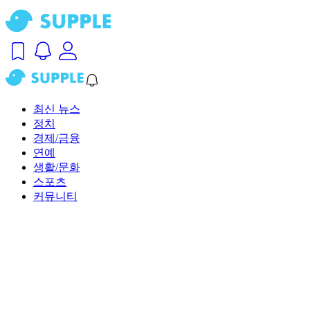
최신 뉴스
정치
경제/금융
연예
생활/문화
스포츠
커뮤니티