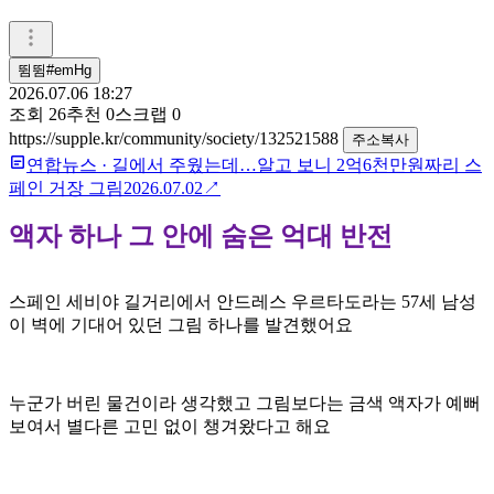
뜀뜀#emHg
2026.07.06 18:27
조회
26
추천
0
스크랩
0
https://supple.kr/community/society/132521588
주소복사
연합뉴스
·
길에서 주웠는데…알고 보니 2억6천만원짜리 스
페인 거장 그림
2026.07.02
↗
액자 하나 그 안에 숨은 억대 반전
스페인 세비야
길거리에서 안드레스
우르타도라는 57세 남성
이
벽에 기대어 있던 그림
하나를 발견했어요
누군가
버린 물건이라 생각했고
그림보다는 금색 액자가 예뻐
보여서 별다른 고민 없이
챙겨왔다고 해요