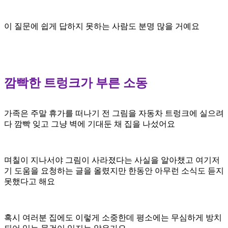
이 질문에 쉽게
답하지 못하는 사람도
분명 많을 거예요
깜빡한 트렁크가 부른 소동
가족은 주말
휴가를 떠나기 전
그림을 자동차
트렁크에 실으려
다 깜빡
잊고 그냥 벽에
기대둔 채 집을
나섰어요
며칠이
지나서야 그림이
사라졌다는 사실을
알아챘고 여기저
기
도움을 요청하는
글을 올렸지만
한동안 아무런 소식도
듣지
못했다고
해요
혹시 여러분
집에도 이렇게
소중한데 평소에는
무심하게 방치