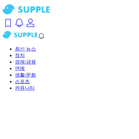
최신 뉴스
정치
경제/금융
연예
생활/문화
스포츠
커뮤니티