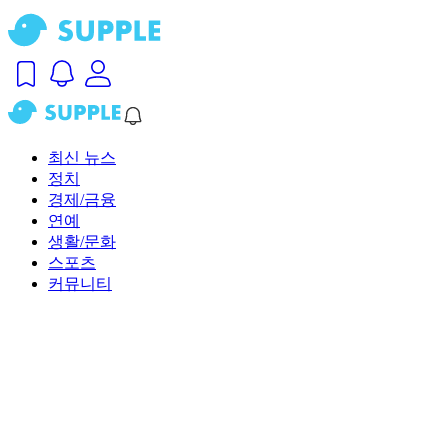
최신 뉴스
정치
경제/금융
연예
생활/문화
스포츠
커뮤니티