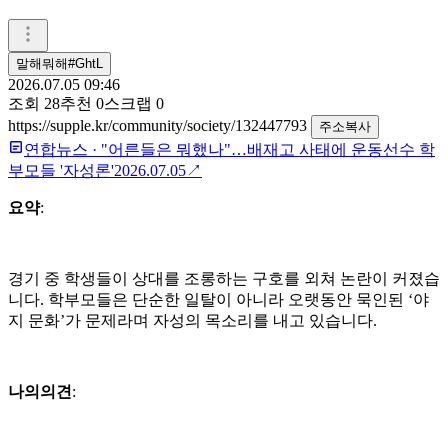
말해뭐해#GhtL
2026.07.05 09:46
조회
28
추천
0
스크랩
0
https://supple.kr/community/society/132447793
주소복사
연합뉴스
·
"어른들은 뭐했나"…배재고 사태에 운동선수 학
부모들 '자성론'
2026.07.05
↗
요약
:
경기 중 학생들이 상대를 조롱하는 구호를 외쳐 논란이 커졌습
니다. 학부모들은 단순한 일탈이 아니라 오랫동안 묵인된 ‘야
지 문화’가 문제라며 자성의 목소리를 내고 있습니다.
나의의견
: