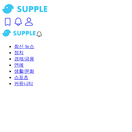
최신 뉴스
정치
경제/금융
연예
생활/문화
스포츠
커뮤니티