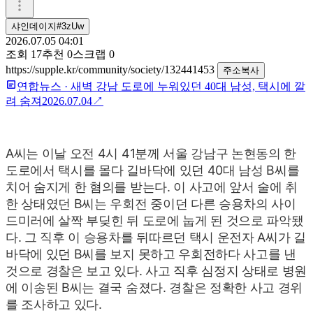
샤인데이지#3zUw
2026.07.05 04:01
조회
17
추천
0
스크랩
0
https://supple.kr/community/society/132441453
주소복사
연합뉴스
·
새벽 강남 도로에 누워있던 40대 남성, 택시에 깔
려 숨져
2026.07.04
↗
A씨는 이날 오전 4시 41분께 서울 강남구 논현동의 한
도로에서 택시를 몰다 길바닥에 있던 40대 남성 B씨를
치어 숨지게 한 혐의를 받는다.
이 사고에 앞서 술에 취
한 상태였던 B씨는 우회전 중이던 다른 승용차의 사이
드미러에 살짝 부딪힌 뒤 도로에 눕게 된 것으로 파악됐
다. 그 직후 이 승용차를 뒤따르던 택시 운전자 A씨가 길
바닥에 있던 B씨를 보지 못하고 우회전하다 사고를 낸
것으로 경찰은 보고 있다.
사고 직후 심정지 상태로 병원
에 이송된 B씨는 결국 숨졌다.
경찰은 정확한 사고 경위
를 조사하고 있다.