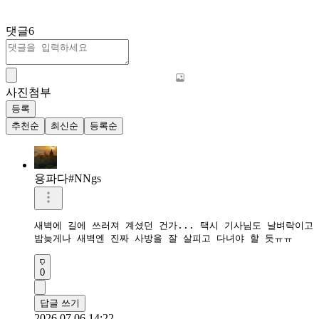
댓글
6
사진첨부
등록
추천순
최신순
등록순
용파다#NNgs
새벽에 길에 쓰러져 계셨던 건가... 택시 기사님도 날벼락이고 
밤늦게나 새벽엔 진짜 사방을 잘 살피고 다녀야 할 듯ㅠㅠ
0
답글 쓰기
2026.07.06 14:22