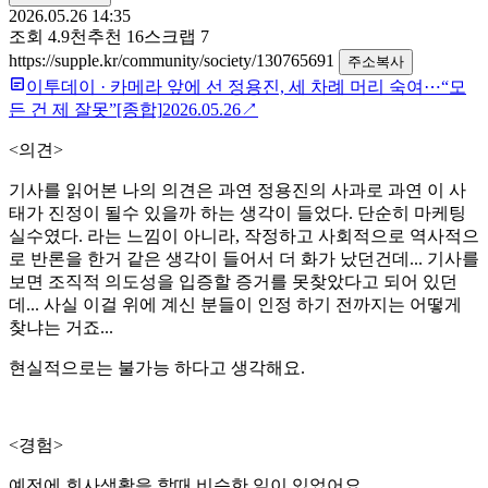
2026.05.26 14:35
조회
4.9천
추천
16
스크랩
7
https://supple.kr/community/society/130765691
주소복사
이투데이
·
카메라 앞에 선 정용진, 세 차례 머리 숙여⋯“모
든 건 제 잘못”[종합]
2026.05.26
↗
<의견>
기사를 읽어본 나의 의견은 과연 정용진의 사과로 과연 이 사
태가 진정이 될수 있을까 하는 생각이 들었다. 단순히 마케팅
실수였다. 라는 느낌이 아니라, 작정하고 사회적으로 역사적으
로 반론을 한거 같은 생각이 들어서 더 화가 났던건데... 기사를
보면 조직적 의도성을 입증할 증거를 못찾았다고 되어 있던
데... 사실 이걸 위에 계신 분들이 인정 하기 전까지는 어떻게
찾냐는 거죠...
현실적으로는 불가능 하다고 생각해요.
<경험>
예전에 회사생활을 할때 비슷한 일이 있었어요.