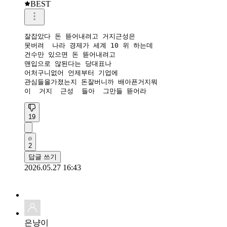
BEST
잘잡았다 돈 뜯어내려고 거지근성은

못버려  나라 경제가 세계 10 위 하는데

건수만 있으면 돈 뜯어내려고 

맨입으로 않된다는 당대표나

어처구니없어 언제부터 기업에

관심들을가졌는지 돈잘버니까 배아픈거지뭐 

이  거지  근성  들아  그만들 뜯어라
19
2
답글 쓰기
2026.05.27 16:43
은냥이