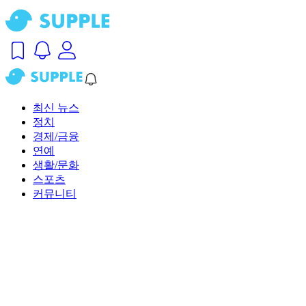
최신 뉴스
정치
경제/금융
연예
생활/문화
스포츠
커뮤니티