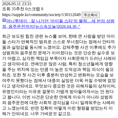
2026.05.11 23:33
조회
35
추천
0
스크랩
0
https://supple.kr/community/society/130112049
주소복사
머니투데이
·
잘 나가던 '아이돌 스타'의 몰락…세 번의 성범
죄, 음주운전까지[뉴스속오늘]
2026.04.30
↗
최근 보도된 힘찬 관련 뉴스를 보며, 한때 큰 사랑을 받던 아이
돌 스타가 반복적인 범죄로 스스로 무너졌다는 점에서 안타까
움과 실망감을 동시에 느꼈어요. 강제추행 사건 이후에도 추가
성범죄와 음주운전 문제가 이어졌다는 것은 단순한 실수로 보
기 어렵고, 심각한 책임감 부족이자 사회문제가 드러난 사례라
고 생각되네요. 연예인은 많은 사람, 특히 청소년들에게 영향
을 주는 위치에 있는 만큼 더 높은 도덕성과 책임 의식이 필요
하죠. 또한 첫 사건 이후 충분히 반성하고 변화하는 모습을 보
여주지 못했다는 점에서 대중의 실망은 더욱 커질 수밖에 없었
다고 생각되네요. 무엇보다 중요한 것은 피해자들의 상처이며,
유명인이라는 이유로 잘못이 가볍게 받아들여져서는 안 된다
고 봅니다. 이번 사건은 단순한 연예계 이슈가 아니라 성범죄
와 음주운전에 대한 사회적 경각심을 다시 일깨워주는 사례라
고 느꼈는데요. 반면 정확히 어떻게 이런 형량을 받았는지 이
해가 안되네요. 너무 가벼운것 같고요.