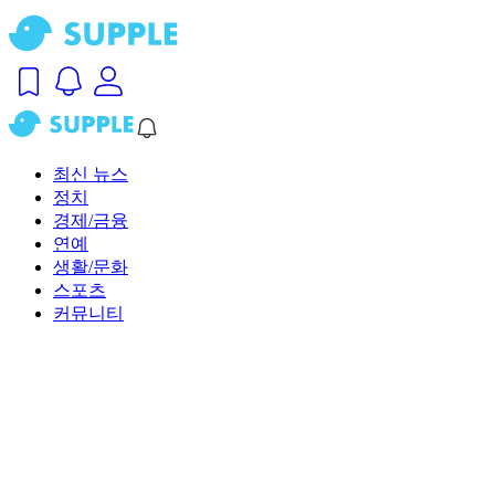
최신 뉴스
정치
경제/금융
연예
생활/문화
스포츠
커뮤니티