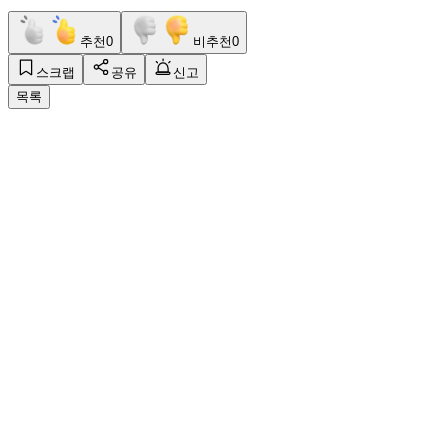
추천
0
비추천
0
스크랩
공유
신고
목록