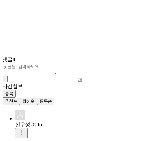
댓글
8
사진첨부
등록
추천순
최신순
등록순
신우성#OlIo