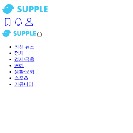
최신 뉴스
정치
경제/금융
연예
생활/문화
스포츠
커뮤니티