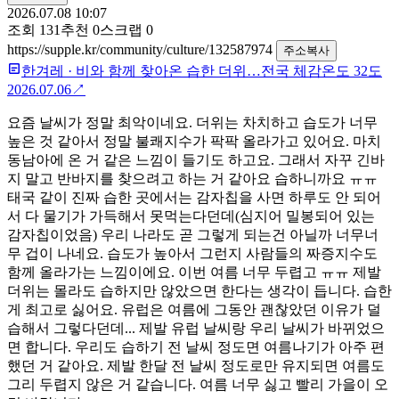
2026.07.08 10:07
조회
131
추천
0
스크랩
0
https://supple.kr/community/culture/132587974
주소복사
한겨레
·
비와 함께 찾아온 습한 더위…전국 체감온도 32도
2026.07.06
↗
요즘 날씨가 정말 최악이네요. 더위는 차치하고 습도가 너무
높은 것 같아서 정말 불쾌지수가 팍팍 올라가고 있어요. 마치
동남아에 온 거 같은 느낌이 들기도 하고요. 그래서 자꾸 긴바
지 말고 반바지를 찾으려고 하는 거 같아요 습하니까요 ㅠㅠ
태국 같이 진짜 습한 곳에서는 감자칩을 사면 하루도 안 되어
서 다 물기가 가득해서 못먹는다던데(심지어 밀봉되어 있는
감자칩이었음) 우리 나라도 곧 그렇게 되는건 아닐까 너무너
무 겁이 나네요. 습도가 높아서 그런지 사람들의 짜증지수도
함께 올라가는 느낌이에요. 이번 여름 너무 두렵고 ㅠㅠ 제발
더위는 몰라도 습하지만 않았으면 한다는 생각이 듭니다. 습한
게 최고로 싫어요. 유럽은 여름에 그동안 괜찮았던 이유가 덜
습해서 그렇다던데... 제발 유럽 날씨랑 우리 날씨가 바뀌었으
면 합니다. 우리도 습하기 전 날씨 정도면 여름나기가 아주 편
했던 거 같아요. 제발 한달 전 날씨 정도로만 유지되면 여름도
그리 두렵지 않은 거 같습니다. 여름 너무 싫고 빨리 가을이 오