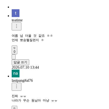
teatime
여름 넘 더울 것 같죠 ㅎㅎ

언제 뽀송핼질련지 ㅎ
0
답글 쓰기
2026.07.10 13:44
lastpang#al76
진짜 ㅠㅠ

나라가 무슨 동남아 마냥 ㅠㅠ