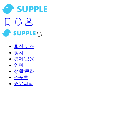
최신 뉴스
정치
경제/금융
연예
생활/문화
스포츠
커뮤니티