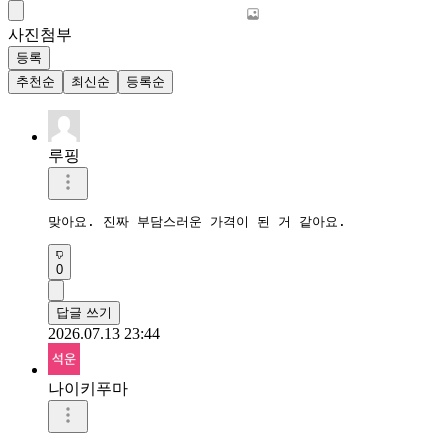
사진첨부
등록
추천순
최신순
등록순
루핑
맞아요. 진짜 부담스러운 가격이 된 거 같아요.
0
답글 쓰기
2026.07.13 23:44
나이키푸마