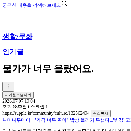
궁금한 내용을 검색해보세요
생활/문화
인기글
물가가 너무 올랐어요.
내가원조별나라
2026.07.07 19:04
조회
68
추천
0
스크랩
1
https://supple.kr/community/culture/132562494
주소복사
머니투데이
·
"가격 너무 뛰어" 밥상 올리기 무섭다...'반값' 고
치솟는 식료품 가격으로 소비자들의 부담이 커지면서 대형마트 할