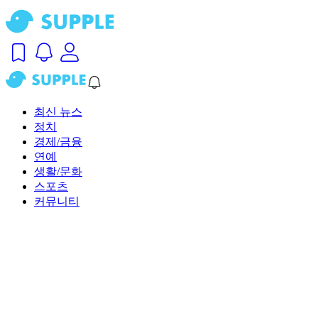
최신 뉴스
정치
경제/금융
연예
생활/문화
스포츠
커뮤니티