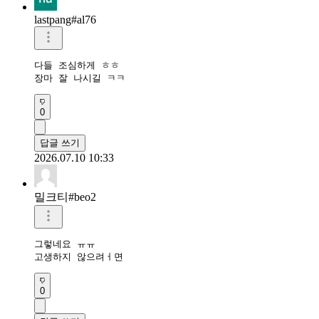
lastpang#al76
다들 조심하게 ㅎㅎ

장마 잘 나시길 ㅋㅋ
0
답글 쓰기
2026.07.10 10:33
밀크티#beo2
그렇네요 ㅠㅠ

고생하지 않으려ㅓ면 
0