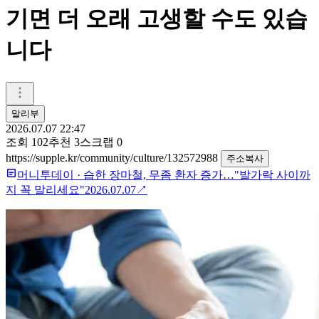
기면 더 오래 고생할 수도 있습
니다
말리부
2026.07.07 22:47
조회
102
추천
3
스크랩
0
https://supple.kr/community/culture/132572988
주소복사
머니투데이
·
습한 장마철, 무좀 환자 증가…"발가락 사이까
지 꼭 말리세요"
2026.07.07
↗