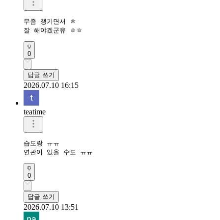
무좀 챙기면서 ㅎ

잘 해야겠군유 ㅎㅎ
0
답글 쓰기
2026.07.10 16:15
teatime
습도랑 ㅠㅠ

연관이 있을 수도 ㅠㅠ
0
답글 쓰기
2026.07.10 13:51