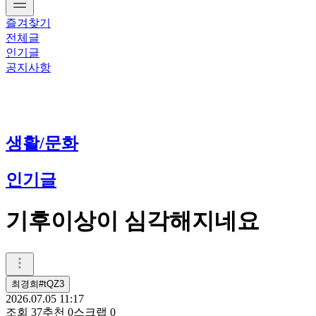
즐겨찾기
전체글
인기글
공지사항
생활/문화
인기글
기후이상이 심각해지네요
최경희#tQZ3
2026.07.05 11:17
조회
37
추천
0
스크랩
0