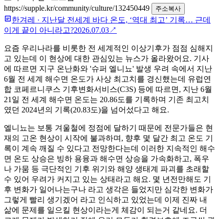
https://supple.kr/community/culture/132450449
주소복사
한겨레
·
지난달 전세계 바다 온도, ‘역대 최고’ 기록… 근데
이게 끝이 아니라고?
2026.07.03
↗
요즘 우리나라를 비롯한 전 세계적인 이상기후가 점점 심해지
고 있는데 이 현상에 대한 관심있는 뉴스가 올라왔어요. 기사
에 따르면 지구 온난화와 '슈퍼 엘니뇨' 발생 우려 속에서 지난
6월 전 세계 해수면 온도가 사상 최고치를 경신했는데 유럽연
합 코페르니쿠스 기후변화서비스(C3S) 등에 따르면, 지난 6월
21일 전 세계 해수면 온도는 20.86도를 기록하며 기존 최고치
였던 2024년의 기록(20.83도)을 넘어섰다고 해요.
엘니뇨는 보통 겨울철에 정점에 달하기 때문에 전문가들은 현
재의 고온 현상이 시작에 불과하며, 향후 몇 달간 최고 온도 기
록이 계속 깨질 수 있다고 전망한다는데 이러한 지속적인 해수
면 온도 상승은 빙하 용융과 해수면 상승을 가속화하고, 폭우
나 가뭄 등 극단적인 기후 위기와 해양 생태계 파괴를 초래할
수 있어 우려가 커지고 있는 상태라고 해요. 몇 년전만해도 기
후 변화가 일어나는구나 라고 생각은 들었지만 심각한 변화가
그렇게 빨리 생기겠어 라고 인식하고 있었는데 이제 진짜 내
삶에 문제를 일으킬 현상이라는게 체감이 되는거 같네요. 더