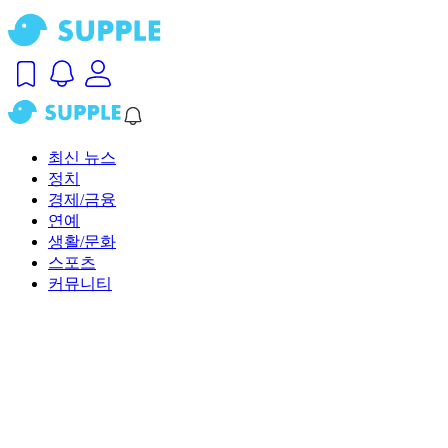
최신 뉴스
정치
경제/금융
연예
생활/문화
스포츠
커뮤니티