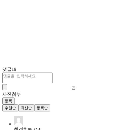
댓글
19
사진첨부
등록
추천순
최신순
등록순
최경희#tQZ3
BEST
편히쉬시길.감사했어요