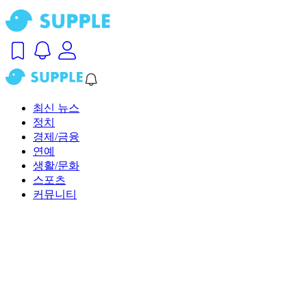
최신 뉴스
정치
경제/금융
연예
생활/문화
스포츠
커뮤니티