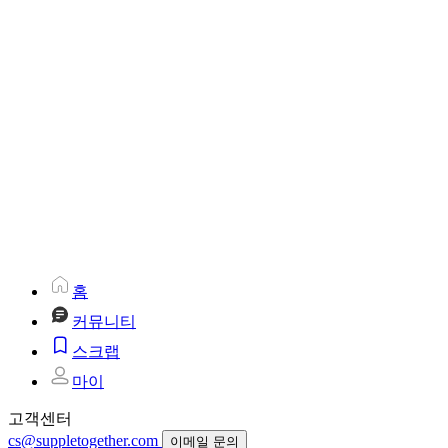
홈
커뮤니티
스크랩
마이
고객센터
cs@suppletogether.com
이메일 문의
평일 10:00 ~ 18:00(점심시간 12:30 ~ 13:30 / 주말,공휴일 제외)
서플 커뮤니티는 통신판매중개자이며 통신판매의 당사자가
아닙니다. 따라서 서플 커뮤니티는 상품 거래정보 및 거래에
대하여 책임을 지지 않습니다.