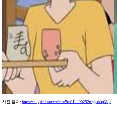
사진 출처:
https://supple.kr/news/cmr5m01bn00252myjcdeq08qr