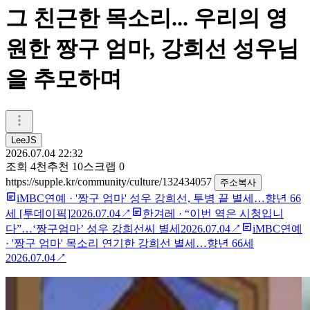
그 친근한 목소리... 우리의 영
원한 짱구 엄마, 강희선 성우님
을 추모하며
LeeJS
2026.07.04 22:32
조회
4천
추천
10
스크랩
0
https://supple.kr/community/culture/132434057
주소복사
iMBC연예
·
'짱구 엄마' 성우 강희선, 투병 끝 별세…향년 66
세 [투데이픽]
2026.07.04
↗
한겨레
·
“이번 역은 시청입니
다”…‘짱구엄마’ 성우 강희선씨 별세
2026.07.04
↗
iMBC연예
·
'짱구 엄마' 목소리 연기한 강희선 별세…향년 66세
2026.07.04
↗