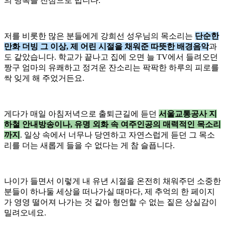
의 명복을 진심으로 빕니다.
저를 비롯한 많은 분들에게 강희선 성우님의 목소리는
단순한
만화 더빙 그 이상, 제 어린 시절을 채워준 따뜻한 배경음악
과
도 같았습니다. 학교가 끝나고 집에 오면 늘 TV에서 들려오던
짱구 엄마의 유쾌하고 정겨운 잔소리는 팍팍한 하루의 피로를
싹 잊게 해 주었거든요.
게다가 매일 아침저녁으로 출퇴근길에 듣던
서울교통공사 지
하철 안내방송이나, 유명 외화 속 여주인공의 매력적인 목소리
까지
. 일상 속에서 너무나 당연하고 자연스럽게 듣던 그 목소
리를 더는 새롭게 들을 수 없다는 게 참 슬픕니다.
나이가 들면서 이렇게 내 유년 시절을 온전히 채워주던 소중한
분들이 하나둘 세상을 떠나가실 때마다, 제 추억의 한 페이지
가 영영 떨어져 나가는 것 같아 형언할 수 없는 짙은 상실감이
밀려오네요.