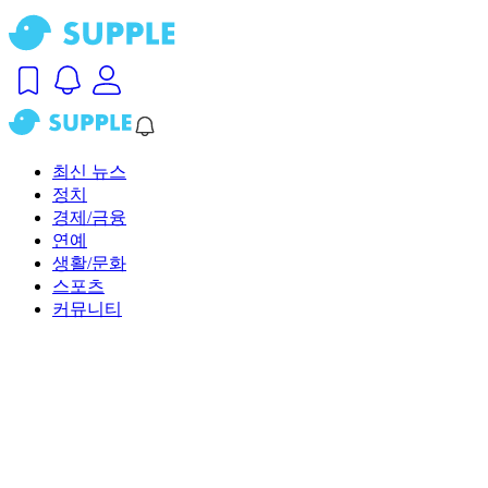
최신 뉴스
정치
경제/금융
연예
생활/문화
스포츠
커뮤니티