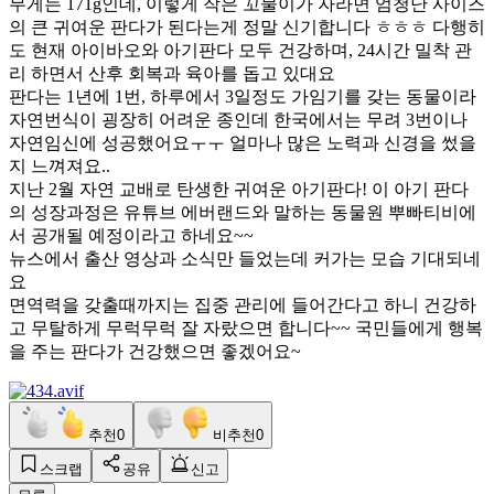
무게는 171g인데, 이렇게 작은 꼬물이가 자라면 엄청난 사이즈
의 큰 귀여운 판다가 된다는게 정말 신기합니다 ㅎㅎㅎ 다행히
도 현재 아이바오와 아기판다 모두 건강하며, 24시간 밀착 관
리 하면서 산후 회복과 육아를 돕고 있대요
판다는 1년에 1번, 하루에서 3일정도 가임기를 갖는 동물이라
자연번식이 굉장히 어려운 종인데 한국에서는 무려 3번이나
자연임신에 성공했어요ㅜㅜ 얼마나 많은 노력과 신경을 썼을
지 느껴져요..
지난 2월 자연 교배로 탄생한 귀여운 아기판다! 이 아기 판다
의 성장과정은 유튜브 에버랜드와 말하는 동물원 뿌빠티비에
서 공개될 예정이라고 하네요~~
뉴스에서 출산 영상과 소식만 들었는데 커가는 모습 기대되네
요
면역력을 갖출때까지는 집중 관리에 들어간다고 하니 건강하
고 무탈하게 무럭무럭 잘 자랐으면 합니다~~ 국민들에게 행복
을 주는 판다가 건강했으면 좋겠어요~
추천
0
비추천
0
스크랩
공유
신고