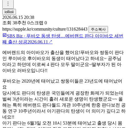
iollioii
2026.06.15 20:38
조회
38
추천
0
스크랩
0
https://supple.kr/community/culture/131628443
주소복사
SBS Biz
·
푸바오 동생 탄생…에버랜드 판다 아이바오 세번
째 출산 성공
2026.06.11
↗
에버랜드의 아이바오가 출산을 했어요!푸바오와 쌍둥이 판다
인 루이바오 후이바오의 동생이 태어났다고 하네요~ 공주님
이라고 하던데 이로써 4 판다 모두 딸이군요~딸부자가 된 아
이바오 러바오입니다!!
푸바오는 2020년에 태어났고 쌍둥이들은 23년도에 태어났어
요
당시에도 판다의 탄생은 국민들에게 굉장한 화제가 되었는데
벌써 3년이라는 시간이 흘러 새로운 생명이 탄생했군요~~ 올
해는 특히 에버랜드 판다월드 개관 10주년에 한중 판다보전 공
동 연구 10주년이라서 아기판다의 탄생이 더 의미가 깊다고 하
네요!!
아기 판다는 6월3일 오전 10시 53분에 태어났고 출생 당시 몸