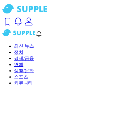
최신 뉴스
정치
경제/금융
연예
생활/문화
스포츠
커뮤니티