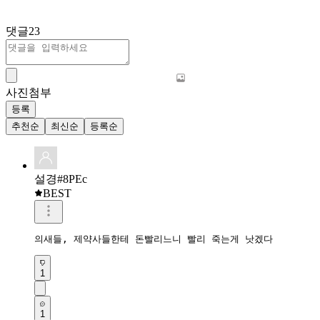
댓글
23
사진첨부
등록
추천순
최신순
등록순
설경#8PEc
BEST
의새들, 제약사들한테 돈빨리느니 빨리 죽는게 낫겠다
1
1