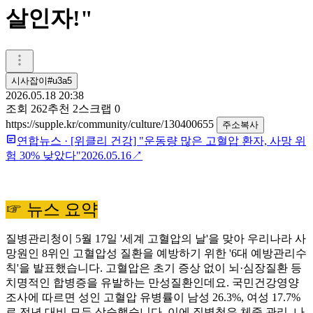
살인자!"
시사잡이#u3a5
2026.05.18 20:38
조회
262
추천
2
스크랩
0
https://supple.kr/community/culture/130400655
주소복사
연합뉴스
·
[위클리 건강] "운동량 많은 고혈압 환자, 사망 위
험 30% 낮았다"
2026.05.16
↗
☞ 뉴스 요약
질병관리청이 5월 17일 '세계 고혈압의 날'을 맞아 우리나라 사
망원인 8위인 고혈압성 질환을 예방하기 위한 '6대 예방관리수
칙'을 발표했습니다. 고혈압은 초기 증상 없이 뇌·심장질환 등
치명적인 합병증을 유발하는 만성질환인데요. 국민건강영양
조사에 따르면 성인 고혈압 유병률이 남성 26.3%, 여성 17.7%
로 전년 대비 모두 상승했습니다. 이에 질병청은 체중 관리, 나