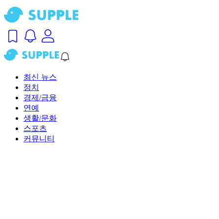
최신 뉴스
정치
경제/금융
연예
생활/문화
스포츠
커뮤니티