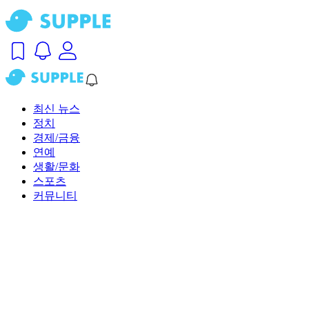
최신 뉴스
정치
경제/금융
연예
생활/문화
스포츠
커뮤니티