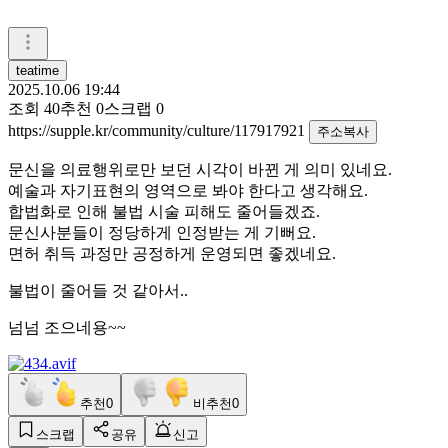
teatime
2025.10.06 19:44
조회
40
추천
0
스크랩
0
https://supple.kr/community/culture/117917921
주소복사
문신을 의료행위로만 보던 시각이 바뀐 게 의미 있네요.
예술과 자기표현의 영역으로 봐야 한다고 생각해요.
합법화로 인해 불법 시술 피해도 줄어들겠죠.
문신사분들이 정당하게 인정받는 게 기뻐요.
면허 취득 과정만 공정하게 운영되면 좋겠네요.
불법이 줄어들 것 같아서..
넘넘 조으네용~~
추천
0
비추천
0
스크랩
공유
신고