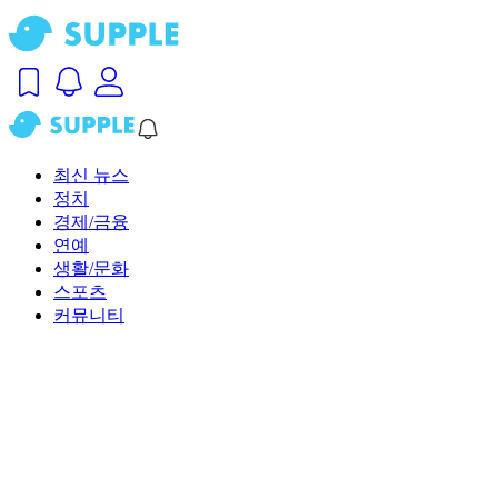
최신 뉴스
정치
경제/금융
연예
생활/문화
스포츠
커뮤니티