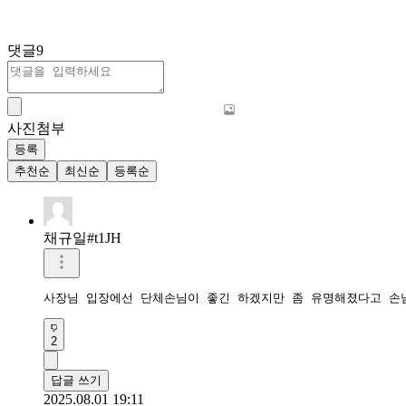
댓글
9
사진첨부
등록
추천순
최신순
등록순
채규일#t1JH
사장님 입장에선 단체손님이 좋긴 하겠지만 좀 유명해졌다고 손
2
답글 쓰기
2025.08.01 19:11