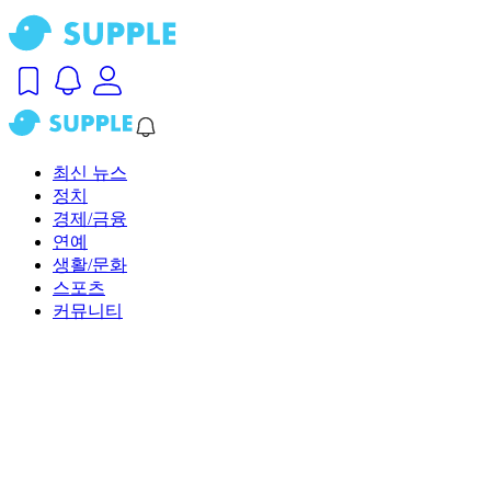
최신 뉴스
정치
경제/금융
연예
생활/문화
스포츠
커뮤니티