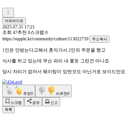
아르바이트
2025.07.31 17:21
조회
47
추천
0
스크랩
0
https://supple.kr/community/culture/113022759
주소복사
1인은 안받는다고해서 혼자가서 2인의 주문을 했고
식사를 하고 있는데 무슨 파리 내 쫓듯 그런건 아니죠
당시 자리가 없어서 웨이팅이 있떤것도 아닌거로 보이드만요
추천
0
비추천
0
스크랩
공유
신고
목록