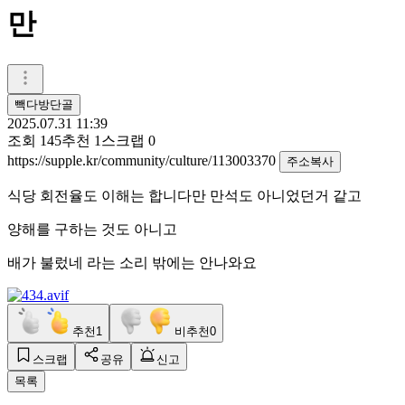
만
빽다방단골
2025.07.31 11:39
조회
145
추천
1
스크랩
0
https://supple.kr/community/culture/113003370
주소복사
식당 회전율도 이해는 합니다만 만석도 아니었던거 같고
양해를 구하는 것도 아니고
배가 불렀네 라는 소리 밖에는 안나와요
추천
1
비추천
0
스크랩
공유
신고
목록