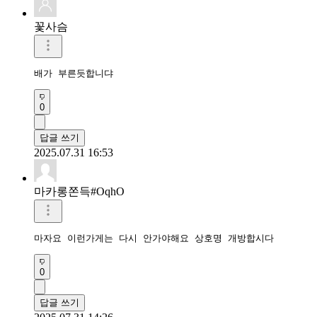
꽃사슴
배가 부른듯합니댜
0
답글 쓰기
2025.07.31 16:53
마카롱쫀득#OqhO
마자요 이런가게는 다시 안가야해요 상호명 개방합시다
0
답글 쓰기