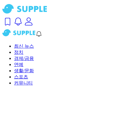
최신 뉴스
정치
경제/금융
연예
생활/문화
스포츠
커뮤니티