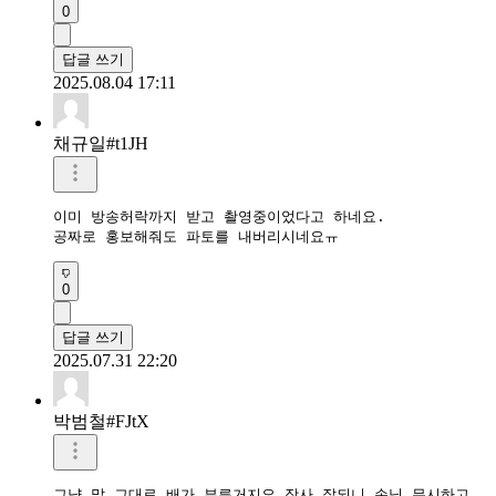
0
답글 쓰기
2025.08.04 17:11
채규일#t1JH
이미 방송허락까지 받고 촬영중이었다고 하네요.

공짜로 홍보해줘도 파토를 내버리시네요ㅠ
0
답글 쓰기
2025.07.31 22:20
박범철#FJtX
그냥 말 그대로 배가 부른거지요 장사 잘되니 손님 무시하고