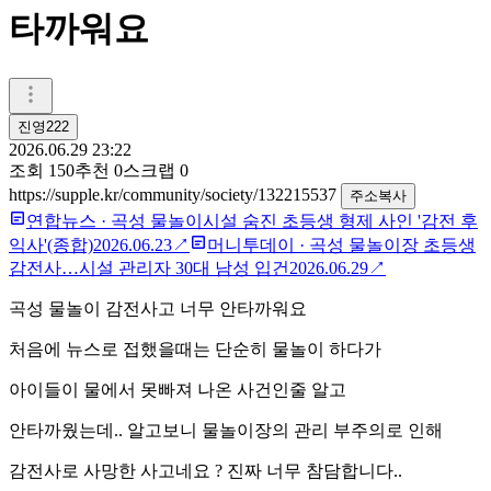
타까워요
진영222
2026.06.29 23:22
조회
150
추천
0
스크랩
0
https://supple.kr/community/society/132215537
주소복사
연합뉴스
·
곡성 물놀이시설 숨진 초등생 형제 사인 '감전 후
익사'(종합)
2026.06.23
↗
머니투데이
·
곡성 물놀이장 초등생
감전사…시설 관리자 30대 남성 입건
2026.06.29
↗
곡성 물놀이 감전사고 너무 안타까워요
처음에 뉴스로 접했을때는 단순히 물놀이 하다가
아이들이 물에서 못빠져 나온 사건인줄 알고
안타까웠는데.. 알고보니 물놀이장의 관리 부주의로 인해
감전사로 사망한 사고네요 ? 진짜 너무 참담합니다..