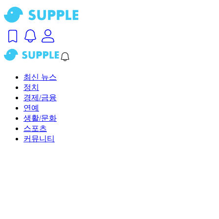
최신 뉴스
정치
경제/금융
연예
생활/문화
스포츠
커뮤니티